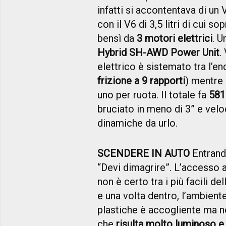
infatti si accontentava di un 
con il V6 di 3,5 litri di cui
bensì da
3 motori elettrici
. U
Hybrid SH-AWD Power Unit
.
elettrico è sistemato tra l’e
frizione a 9 rapporti
) mentre 
uno per ruota. Il totale fa
581
bruciato in meno di 3” e vel
dinamiche da urlo.
SCENDERE IN AUTO
Entrando
“Devi dimagrire”. L’accesso a
non è certo tra i più facili de
e una volta dentro, l’ambient
plastiche è accogliente ma n
che
risulta molto luminoso e l