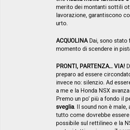
merito dei montanti sottili ot
lavorazione, garantiscono co
urto.
ACQUOLINA
Dai, sono stato f
momento di scendere in pista 
PRONTI, PARTENZA... VIA!
Di
preparo ad essere circondato
invece no: silenzio. Ad esser
a me e la Honda NSX avanza s
Premo un po’ più a fondo il p
sveglia
. Il sound non è male
tutto come dovrebbe essere a
possibile sul rettilineo e la 