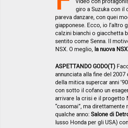
video con protagoni
giro a Suzuka con il
pareva danzare, con quei moc
giapponese. Ecco, io l’altro
calzini bianchi o giacchetta 
sentito come Senna. Il motiv
NSX. O meglio,
la nuova NSX
ASPETTANDO GODO(T)
Facc
annunciata alla fine del 2007
della mitica supercar anni ’9
con sotto il cofano un esag
arrivare la crisi e il progett
“casomai”, ma direttamente ne
qualche anno:
Salone di Detr
lusso Honda per gli USA) co