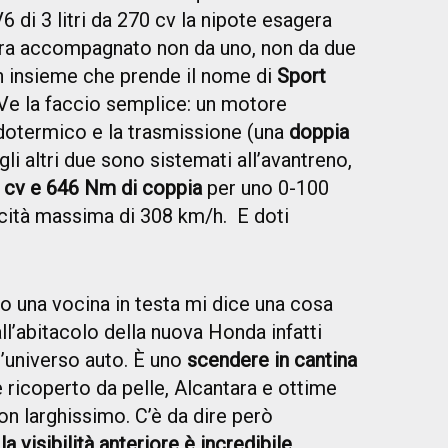
V6 di 3 litri da 270 cv la nipote esagera
 sopra accompagnato non da uno, non da due
n insieme che prende il nome di
Sport
 Ve la faccio semplice: un motore
ndotermico e la trasmissione (una
doppia
gli altri due sono sistemati all’avantreno,
 cv e 646 Nm di coppia
per uno 0-100
ocità massima di 308 km/h. E doti
 una vocina in testa mi dice una cosa
ll’abitacolo della nuova Honda infatti
ll’universo auto. È uno
scendere in cantina
e ricoperto da pelle, Alcantara e ottime
on larghissimo. C’è da dire però
a visibilità anteriore è incredibile
,