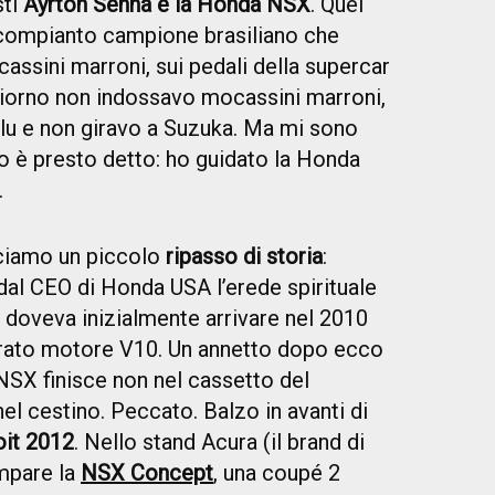
sti
Ayrton Senna e la Honda NSX
. Quel
 compianto campione brasiliano che
assini marroni, sui pedali della supercar
 giorno non indossavo mocassini marroni,
blu e non giravo a Suzuka. Ma mi sono
o è presto detto: ho guidato la Honda
.
iamo un piccolo
ripasso di storia
:
 dal CEO di Honda USA l’erede spirituale
0 doveva inizialmente arrivare nel 2010
erato motore V10. Un annetto dopo ecco
o NSX finisce non nel cassetto del
l cestino. Peccato. Balzo in avanti di
oit 2012
. Nello stand Acura (il brand di
mpare la
NSX Concept
, una coupé 2