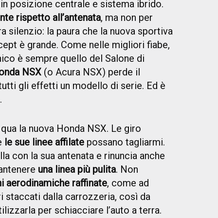
n posizione centrale e sistema ibrido.
te rispetto all’antenata
, ma non per
 silenzio: la paura che la nuova sportiva
pt è grande. Come nelle migliori fiabe,
enico è sempre quello del Salone di
onda NSX
(o Acura NSX) perde il
utti gli effetti un modello di serie. Ed è
wow”.
qua la nuova Honda NSX. Le giro
e
le sue linee affilate
possano tagliarmi.
la con la sua antenata e rinuncia anche
mantenere
una linea più pulita
. Non
i aerodinamiche raffinate
, come ad
 staccati dalla carrozzeria, così da
tilizzarla per schiacciare l’auto a terra.