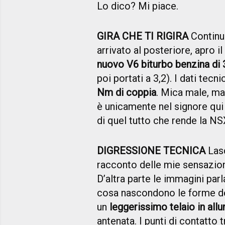
Lo dico? Mi piace.
GIRA CHE TI RIGIRA
Continuo
arrivato al posteriore, apro i
nuovo V6 biturbo benzina di 3,
poi portati a 3,2). I dati tec
Nm di coppia
. Mica male, ma
è unicamente nel signore qui 
di quel tutto che rende la NS
DIGRESSIONE TECNICA
Lasc
racconto delle mie sensazion
D’altra parte le immagini pa
cosa nascondono le forme del
un
leggerissimo telaio in all
antenata. I punti di contatto 