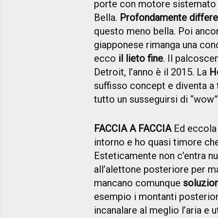
porte con motore sistemato i
Bella.
Profondamente differen
questo meno bella. Poi ancora
giapponese rimanga una conce
ecco
il lieto fine
. Il palcosc
Detroit, l’anno è il 2015. La
H
suffisso concept e diventa a t
tutto un susseguirsi di “
FACCIA A FACCIA
Ed eccola 
intorno e ho quasi timore ch
Esteticamente non c’entra nul
all’alettone posteriore per 
mancano comunque
soluzion
esempio i montanti posteriori
incanalare al meglio l’aria e u