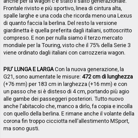
anche per la wagon c'è stato il salto generazionale.
Frontale rivisto e più sportivo, linea di cintura alta,
spalle larghe e una coda che ricorda meno una Lexus
di quanto faccia la berlina. Del resto la versione
giardinetta è quella preferita dagli italiani, sottoscritto
compreso. E non per nulla siamo il terzo mercato
mondiale per la Touring, visto che il 75% della Serie 3
viene ordinato dagli italiani con carrozzeria wagon.
PIU' LUNGA E LARGA
Con la nuova generazione, la
G21, sono aumentate le misure:
472 cm di lunghezza
(+76 mm) per 183 cm in larghezza (+16 mm) e con
un passo che si è disteso di 4 cm, portando più agio
alle gambe dei passeggeri posteriori. Tutto nuovo
anche l'abitacolo che, manco a dirlo, fa copia e incolla
con quello della berlina. E rimane anche il volante della
corona fin troppo cicciotta nell'allestimento MSport,
ma sono gusti.