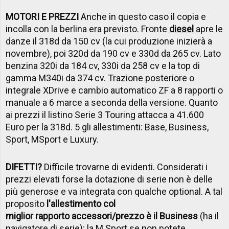
MOTORI E PREZZI
Anche in questo caso il copia e
incolla con la berlina era previsto. Fronte
diesel
apre le
danze il 318d da 150 cv (la cui produzione inizierà a
novembre), poi 320d da 190 cv e 330d da 265 cv. Lato
benzina 320i da 184 cv, 330i da 258 cv e la top di
gamma M340i da 374 cv. Trazione posteriore o
integrale XDrive e cambio automatico ZF a 8 rapporti o
manuale a 6 marce a seconda della versione. Quanto
ai prezzi il listino Serie 3 Touring attacca a 41.600
Euro per la 318d. 5 gli allestimenti: Base, Business,
Sport, MSport e Luxury.
DIFETTI?
Difficile trovarne di evidenti. Considerati i
prezzi elevati forse la dotazione di serie non è delle
più generose e va integrata con qualche optional. A tal
proposito
l'allestimento col
miglior rapporto accessori/prezzo è il Business
(ha il
navigatore di serie); la M Sport se non potete