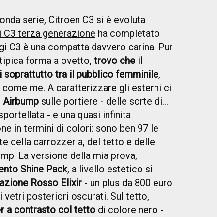
conda serie, Citroen C3 si è evoluta
di C3 terza generazione
ha completato
ggi C3 è una compatta davvero carina. Pur
 tipica forma a ovetto,
trovo che il
i soprattutto tra il pubblico femminile
,
i come me. A caratterizzare gli esterni ci
i
Airbump
sulle portiere - delle sorte di...
sportellata - e una quasi infinita
ne in termini di colori: sono ben 97 le
te della carrozzeria, del tetto e delle
bump. La versione della mia prova,
mento Shine Pack
, a livello estetico si
azione Rosso Elixir
- un plus da 800 euro
 vetri posteriori oscurati. Sul tetto,
r a contrasto col tetto
di colore nero -