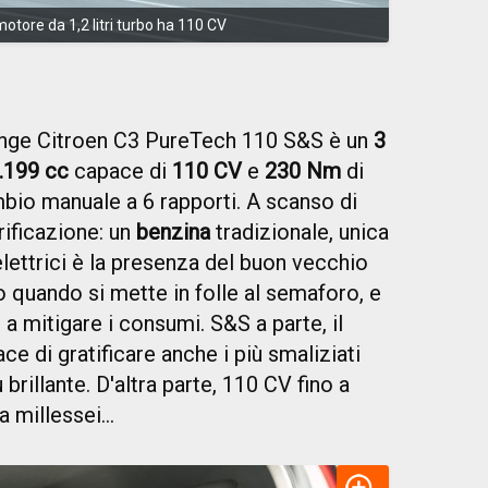
otore da 1,2 litri turbo ha 110 CV
pinge Citroen C3 PureTech 110 S&S è un
3
.199 cc
capace di
110 CV
e
230 Nm
di
mbio manuale a 6 rapporti. A scanso di
rificazione: un
benzina
tradizionale, unica
lettrici è la presenza del buon vecchio
o quando si mette in folle al semaforo, e
 mitigare i consumi. S&S a parte, il
e di gratificare anche i più smaliziati
brillante. D'altra parte, 110 CV fino a
 millessei...