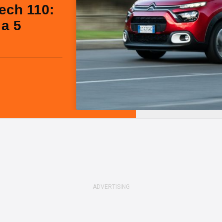
ech 110:
 a 5