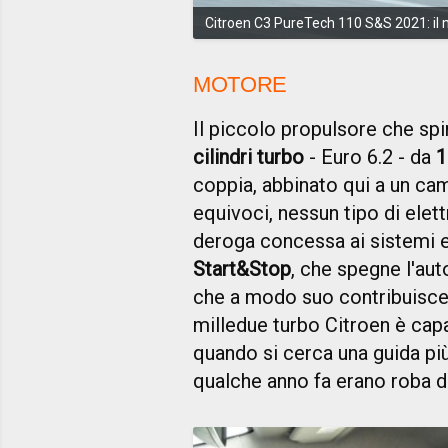
Citroen C3 PureTech 110 S&S 2021: il m
MOTORE
Il piccolo propulsore che s
cilindri turbo
- Euro 6.2 - da
1
coppia, abbinato qui a un ca
equivoci, nessun tipo di elett
deroga concessa ai sistemi e
Start&Stop
, che spegne l'aut
che a modo suo contribuisce a
milledue turbo Citroen è capac
quando si cerca una guida più 
qualche anno fa erano roba da