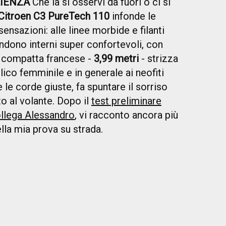
LIENZA
Che la si osservi da fuori o ci si
Citroen C3 PureTech 110
infonde le
ensazioni: alle linee morbide e filanti
pondono interni super confortevoli, con
La compatta francese -
3,99 metri
- strizza
ico femminile e in generale ai neofiti
 le corde giuste, fa spuntare il sorriso
o al volante. Dopo il
test preliminare
ollega Alessandro
, vi racconto ancora più
lla mia prova su strada.