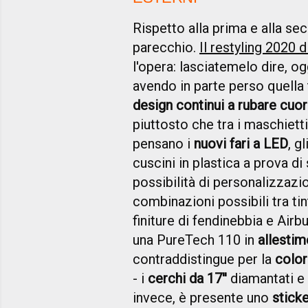
Rispetto alla prima e alla se
parecchio.
Il restyling 2020 
l'opera: lasciatemelo dire, o
avendo in parte perso quella
design continui a rubare cuor
piuttosto che tra i maschiett
pensano i
nuovi fari a LED
, gl
cuscini in plastica a prova di 
possibilità di personalizzazio
combinazioni possibili tra tin
finiture di fendinebbia e Air
una PureTech 110 in
allesti
contraddistingue per la
color
- i
cerchi da 17''
diamantati e i
invece, è presente uno
sticke