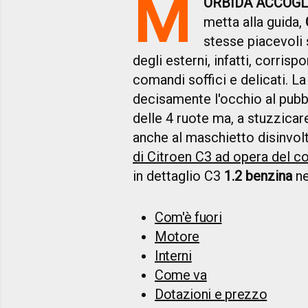
M
ORBIDA ACCOG
metta alla guida,
stesse piacevoli s
degli esterni, infatti, corris
comandi soffici e delicati. 
decisamente l'occhio al pubbl
delle 4 ruote ma, a stuzzicare
anche al maschietto disinvolt
di Citroen C3 ad opera del c
in dettaglio C3
1.2 benzina
ne
Com'è fuori
Motore
Interni
Come va
Dotazioni e prezzo