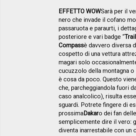
EFFETTO WOW
Sarà per il ve
nero che invade il cofano moto
passaruota e paraurti, i dettag
posteriore e vari badge “
Trai
Compass
è davvero diversa da
cospetto di una vettura attre
magari solo occasionalmente
cucuzzolo della montagna o a
è cosa da poco. Questo viene
che, parcheggiandola fuori dal
caso analcolico), risulta ess
sguardi. Potrete fingere di es
prossima
Dakar
o dei fan dell
semplicemente dire il vero: 
diventa inarrestabile con un 