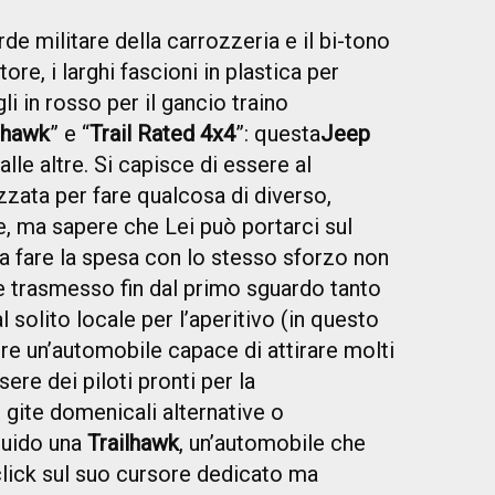
rde militare della carrozzeria e il bi-tono
re, i larghi fascioni in plastica per
li in rosso per il gancio traino
lhawk
” e “
Trail Rated 4x4
”: questa
Jeep
lle altre. Si capisce di essere al
zzata per fare qualcosa di diverso,
, ma sapere che Lei può portarci sul
 fare la spesa con lo stesso sforzo non
 trasmesso fin dal primo sguardo tanto
 solito locale per l’aperitivo (in questo
ere un’automobile capace di attirare molti
sere dei piloti pronti per la
e gite domenicali alternative o
guido una
Trailhawk
, un’automobile che
click sul suo cursore dedicato ma