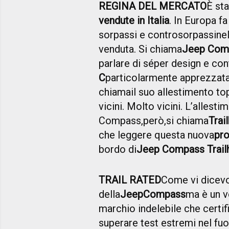
REGINA DEL MERCATO
È sta
vendute in Italia
. In Europa fa
sorpassi e controsorpassi
ne
venduta
. Si chiama
Jeep Com
parlare di s
é
per design e con
C
particolarmente apprezzata
chiama
il suo allestimento t
vicini. Molto vicini. L’allest
Compass,
però,
si chiama
Trai
che leggere questa nuova
pro
bordo di
Jeep Compass Trail
TRAIL RATED
Come vi dicev
della
Jeep
Compass
ma è un v
marchio indelebile che certifi
superare test estremi nel fuo