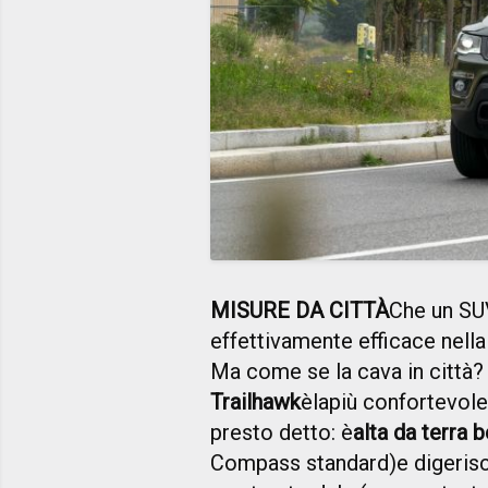
MISURE DA CITTÀ
Che un SU
effettivamente efficace nell
Ma come se la cava in città?
Trailhawk
è
la
più confortevole
presto detto: è
alta da terra 
Compass standard)
e digeris