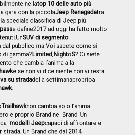
bilmente nella
top 10 delle auto più
 a gara con la piccola
Jeep Renegade
tra
lla speciale classifica di Jeep più
pass
e da
fine
2017 ad oggi ha fatto molto
tenuti.
Un
SUV di segmento
 dal pubblico ma Voi sapete come si
op di gamma?
Limited
,
Night
o
S
? Ci siete
imento che cambia l’anima alla
lhawk
e s
e non vi dice niente non vi resta
va su strada
della settimana
proprio
a
hawk
.
o
Trailhawk
non cambia solo l’anima
ero e proprio Brand nel Brand. Un
ca i
modelli Jeep
capaci di affrontare e
ristrada. Un Brand che dal 2014