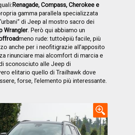
uali:
Renagade, Compass, Cherokee e
 propria gamma parallela specializzata
 “urbani” di Jeep al mostro sacro dei
p Wrangler
. Però qui abbiamo un
offroad
meno rude: tutto
è
più facile, più
zzo anche per i neofiti
grazie all’apposito
za rinunciare mai al
comfort di marcia e
 di sconosciuto alle Jeep di
ero elitario quello di Trailhawk dove
ere, forse, l’elemento più interessante.