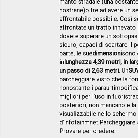
manto stradale (una costante
nostrane)
oltre ad avere un s
affrontabile possibile. Così 
affrontate un tratto innevato
dovete superare un sottopass
sicuro, capaci di scartare il 
parte, le sue
dimensioni
sono 
in
lunghezza 4,39 metri, in la
un passo di 2,63 metri
. Un
SUV
parcheggiare visto che la for
nonostante i paraurti
modifica
migliori per l’uso in fuoristra
posteriori, non mancano e la
visualizzabile nello schermo
d’infotainmnet.
Parcheggiare s
Provare per credere.