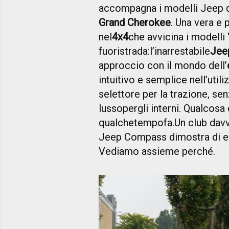
accompagna i modelli Jeep q
Grand Cherokee
. Una vera e
nel
4x4
che avvicina i modelli
fuoristrada:
l’inarrestabile
Jee
approccio con il mondo dell’
intuitivo e semplice nell’utili
selettore per la trazione, sen
lusso
per
gli interni. Qualcosa
qualche
tempo
fa.
Un club davv
Jeep Compass dimostra di ess
Vediamo assieme perché.