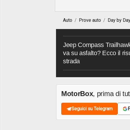
Auto
Prove auto
Day by Da
Jeep Compass Trailhawk 
va su asfalto? Ecco il ri
strada
MotorBox
, prima di tutt
Seguici su Telegram
F