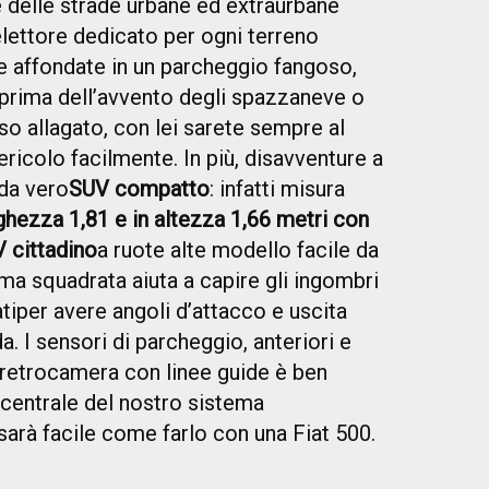
 delle strade urbane ed extraurbane
elettore dedicato per ogni terreno
se affondate in un parcheggio fangoso,
 prima dell’avvento degli spazzaneve o
o allagato, con lei sarete sempre al
pericolo facilmente. In più, disavventure a
da vero
SUV compatto
: infatti misura
rghezza 1,81 e in altezza 1,66 metri con
 cittadino
a ruote alte modello facile da
ma squadrata aiuta a capire gli ingombri
ti
per avere angoli d’attacco e uscita
da. I sensori di pa
r
cheggio, anteriori e
 retrocamera con linee guide è ben
 centrale del nostro sistema
arà facile come farlo con una Fiat 500.