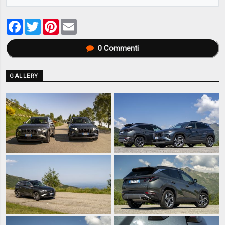
Facebook
Twitter
Pinterest
Email
0
Commenti
GALLERY