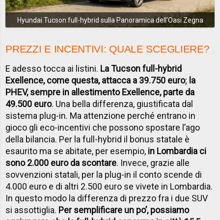
Hyundai Tucson full-hybrid sulla Panoramica dell'Oasi Zegna
PREZZI E INCENTIVI: QUALE SCEGLIERE?
E adesso tocca ai listini.
La Tucson full-hybrid
Exellence, come questa, attacca a 39.750 euro
;
la
PHEV, sempre in allestimento Exellence, parte da
49.500 euro
. Una bella differenza, giustificata dal
sistema plug-in. Ma attenzione perché entrano in
gioco gli eco-incentivi che possono spostare l’ago
della bilancia. Per la full-hybrid il bonus statale è
esaurito ma se abitate, per esempio,
in Lombardia ci
sono 2.000 euro da scontare
. Invece, grazie alle
sovvenzioni statali, per la plug-in il conto scende di
4.000 euro e di altri 2.500 euro se vivete in Lombardia.
In questo modo la differenza di prezzo fra i due SUV
si assottiglia.
Per semplificare un po’, possiamo