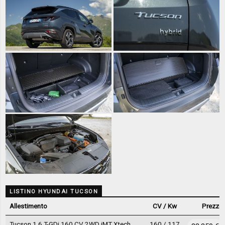
LISTINO HYUNDAI TUCSON
Allestimento
CV / Kw
Prezzo
Tucson 1.6 T-GDi 160 CV 2WD iMT Xtech
160 / 117