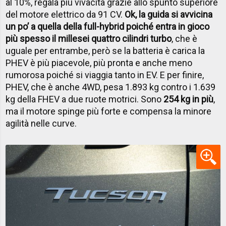
al 10%, regala più vivacità grazie allo spunto superiore
del motore elettrico da 91 CV.
Ok, la guida si avvicina
un po’ a quella della full-hybrid poiché entra in gioco
più spesso il millesei quattro cilindri turbo
, che è
uguale per entrambe, però se la batteria è carica la
PHEV è più piacevole, più pronta e anche meno
rumorosa poiché si viaggia tanto in EV. E per finire,
PHEV, che è anche 4WD, pesa 1.893 kg contro i 1.639
kg della FHEV a due ruote motrici. Sono
254 kg in più
,
ma il motore spinge più forte e compensa la minore
agilità nelle curve.