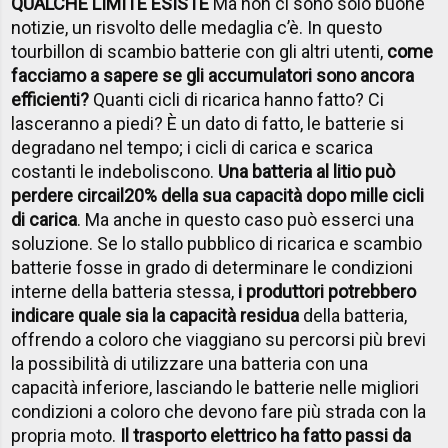
QUALCHE LIMITE ESISTE
Ma non ci sono solo buone
notizie, un risvolto delle medaglia c’è. In questo
tourbillon di scambio batterie con gli altri utenti,
come
facciamo a sapere se gli accumulatori sono ancora
efficienti?
Quanti cicli di ricarica hanno fatto? Ci
lasceranno a piedi? È un dato di fatto, le batterie si
degradano nel tempo; i cicli di carica e scarica
costanti le indeboliscono.
Una batteria al litio può
perdere circa
il
20% della sua capacità dopo mille cicli
di carica
. Ma anche in questo caso può esserci una
soluzione. Se lo stallo pubblico di ricarica e scambio
batterie fosse in grado di determinare le condizioni
interne della batteria stessa,
i produttori potrebbero
indicare quale sia la capacità residua
della batteria,
offrendo a coloro che viaggiano su percorsi più brevi
la possibilità di utilizzare una batteria con una
capacità inferiore, lasciando le batterie nelle migliori
condizioni a coloro che devono fare più strada con la
propria moto.
Il trasporto elettrico ha fatto passi da