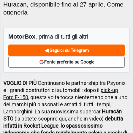
Huracan, disponibile fino al 27 aprile. Come
ottenerla
MotorBox
, prima di tutti gli altri
Seguici su Telegram
Fonte preferita su Google
VOGLIO DI PIÙ
Continuano le partnership tra Psyonix
e i grandi costruttori di automobili: dopo il
pick-up
Ford F-150
, questa volta tocca nientemeno che a uno
dei marchi più blasonati e amati di tutti i tempi,
Lamborghini. La sua nuovissima supercar
Huracán
STO
(
la potete scoprire qui, anche in video
)
debutta
infatti in Rocket League
,
lo spassosissimo
videogame che fonde mirabilmente calcio e giochi di