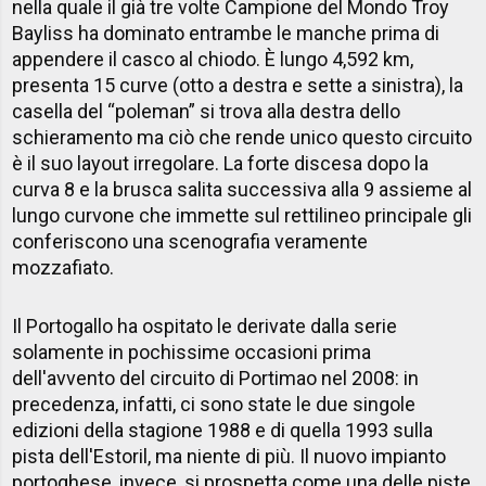
nella quale il già tre volte Campione del Mondo Troy
Bayliss ha dominato entrambe le manche prima di
appendere il casco al chiodo. È lungo 4,592 km,
presenta 15 curve (otto a destra e sette a sinistra), la
casella del “poleman” si trova alla destra dello
schieramento ma ciò che rende unico questo circuito
è il suo layout irregolare. La forte discesa dopo la
curva 8 e la brusca salita successiva alla 9 assieme al
lungo curvone che immette sul rettilineo principale gli
conferiscono una scenografia veramente
mozzafiato.
Il Portogallo ha ospitato le derivate dalla serie
solamente in pochissime occasioni prima
dell'avvento del circuito di Portimao nel 2008: in
precedenza, infatti, ci sono state le due singole
edizioni della stagione 1988 e di quella 1993 sulla
pista dell'Estoril, ma niente di più. Il nuovo impianto
portoghese, invece, si prospetta come una delle piste