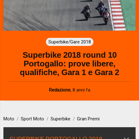
Superbike/Gare 2018
Superbike 2018 round 10
Portogallo: prove libere,
qualifiche, Gara 1 e Gara 2
Redazione
,
8 anni fa
Moto
Sport Moto
Superbike
Gran Premi
SUPERBIKE PORTOGALLO 2018