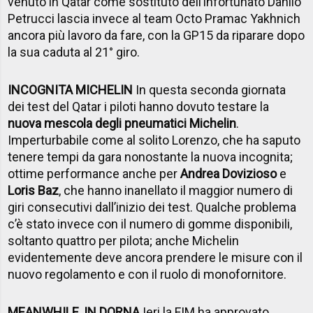
venuto in Qatar come sostituto dell’infortunato Danilo
Petrucci lascia invece al team Octo Pramac Yakhnich
ancora più lavoro da fare, con la GP15 da riparare dopo
la sua caduta al 21° giro.
INCOGNITA MICHELIN
In questa seconda giornata
dei test del Qatar i piloti hanno dovuto testare la
nuova mescola degli pneumatici Michelin
.
Imperturbabile come al solito Lorenzo, che ha saputo
tenere tempi da gara nonostante la nuova incognita;
ottime performance anche per
Andrea Dovizioso
e
Loris Baz
, che hanno inanellato il maggior numero di
giri consecutivi dall’inizio dei test. Qualche problema
c’è stato invece con il numero di gomme disponibili,
soltanto quattro per pilota; anche Michelin
evidentemente deve ancora prendere le misure con il
nuovo regolamento e con il ruolo di monofornitore.
MEANWHILE, IN DORNA
Ieri la FIM ha approvato