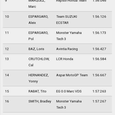
9
MARQUEZ,
Repsol Honda Team
1:56.046
Marc
10
ESPARGARO,
Team SUZUKI
1:56.126
Aleix
ECSTAR
11
ESPARGARO,
Monster Yamaha
1:56.173
Pol
Tech 3
12
BAZ, Loris
Avintia Racing
1:56.427
13
CRUTCHLOW,
LCR Honda
1:56.584
Cal
14
HERNANDEZ,
Aspar MotoGP Team
1:56.667
Yonny
15
RABAT, Tito
EG 0.0 Marc VDS
1:57.263
16
SMITH, Bradley
Monster Yamaha
1:57.267
Tech 3