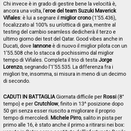
Chi invece è in grado di gestire bene la velocità è,
ancora una volta, l’
eroe del team Suzuki Maverick
Viñales
: è lui a segnare il
miglior crono
(1’55.436),
focalizzato al 100% su un’ottica di gara, mentre al
testing del cambio seamless dedicherà il terzo e
ultimo giorno dei test del Qatar. Good vibes anche in
Ducati, dove
Iannone
è di nuovo il miglior pilota con un
1’55.508 che lo stacca di pochissimo dal miglior
tempo di Viñales. Completa il trio di testa
Jorge
Lorenzo
, segnando l’1’55.535. La differenza fra i
migliori tre, insomma, si misura in meno di un decimo
di secondo.
CADUTI IN BATTAGLIA
Giornata difficile per
Rossi
(8°
tempo) e per
Crutchlow
, finito in 13^ posizione dopo
50 giri senza esser riuscito a migliorare il proprio
tempo di mercoledì.
Michele Pirro
, salito in pista per
primo alle 16, è stato anche il primo a ritirarsi nei box: