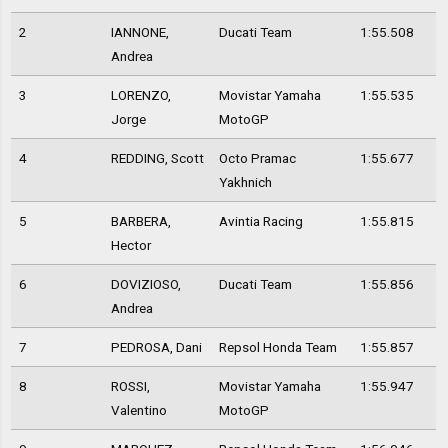
2
IANNONE,
Ducati Team
1:55.508
Andrea
3
LORENZO,
Movistar Yamaha
1:55.535
Jorge
MotoGP
4
REDDING, Scott
Octo Pramac
1:55.677
Yakhnich
5
BARBERA,
Avintia Racing
1:55.815
Hector
6
DOVIZIOSO,
Ducati Team
1:55.856
Andrea
7
PEDROSA, Dani
Repsol Honda Team
1:55.857
8
ROSSI,
Movistar Yamaha
1:55.947
Valentino
MotoGP