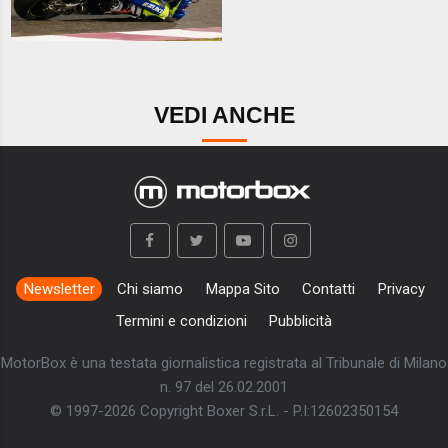
VEDI ANCHE
Newsletter
Chi siamo
Mappa Sito
Contatti
Privacy
Termini e condizioni
Pubblicità
MotorBox è una testata giornalistica registrata al Tribunale di Milano
n. 97 del 26.02.2001
© 1997-2026 Copyright Boxer S.r.L. - P.I:12602350154