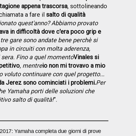
tagione appena trascorsa
, sottolineando
chiamata a fare il
salto di qualità
ionato quest'anno? Abbiamo provato
ava in difficoltà dove c'era poco grip e
 tre gare sono andate bene perchè si
opa in circuiti con molta aderenza,
i sera. Fino a quel momento
Vinales si
etitivo
, mentre
io non mi trovavo a mio
 voluto continuare con quel progetto...
da Jerez sono cominciati i problemi.
Per
he Yamaha porti delle soluzioni che
itivo salto di qualità!
”.
2017: Yamaha completa due giorni di prove