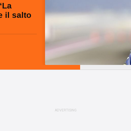
“La
il salto