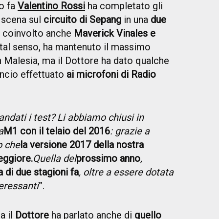
o fa
Valentino Rossi
ha completato gli
n scena sul
circuito di Sepang
in una
due
 coinvolto anche
Maverick Vinales e
n tal senso, ha mantenuto il massimo
 in Malesia, ma il Dottore ha dato qualche
ancio effettuato
ai microfoni di Radio
dati i test? Li abbiamo chiusi in
a
M1 con il telaio del 2016
: grazie a
o che
la versione 2017 della nostra
eggiore.
Quella del
prossimo anno
,
 di due stagioni fa
, oltre a essere dotata
teressanti
”.
a il
Dottore
ha parlato anche di
quello