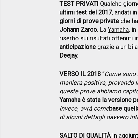
TEST PRIVATI
Qualche giorn
ultimi test del 2017
, andati i
giorni di prove private
che ha
Johann Zarco
. La
Yamaha
, i
riserbo sui risultati ottenuti
anticipazione
grazie a un bil
Deejay.
VERSO IL 2018
“
Come sono an
maniera positiva, provando l
queste prove abbiamo capit
Yamaha è stata la versione p
invece, avrà come
base quella
di alcuni dettagli davvero in
SALTO DI QUALITÀ
In aggiunt