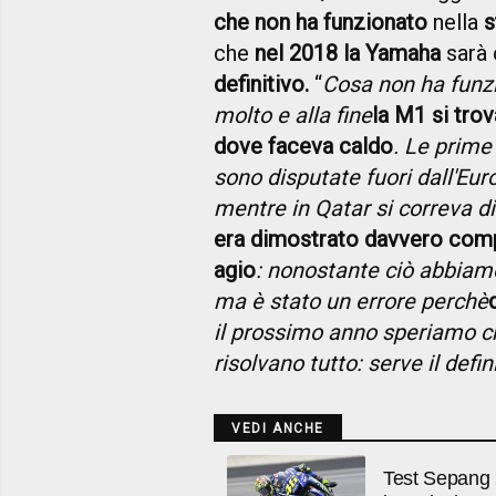
che non ha funzionato
nella
s
che
nel 2018 la Yamaha
sarà 
definitivo.
“
Cosa non ha funz
molto e alla fine
la M1 si trov
dove faceva caldo
. Le prime
sono disputate fuori dall'Eur
mentre in Qatar si correva d
era dimostrato davvero comp
agio
: nonostante ciò abbiamo
ma è stato un errore perchè
il prossimo anno speriamo c
risolvano tutto: serve il defin
VEDI ANCHE
Test Sepang 