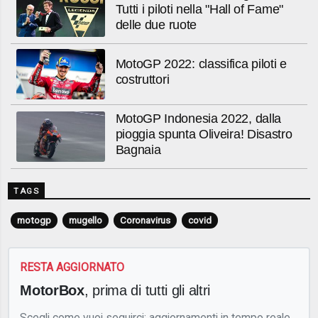
Tutti i piloti nella "Hall of Fame"
delle due ruote
MotoGP 2022: classifica piloti e
costruttori
MotoGP Indonesia 2022, dalla
pioggia spunta Oliveira! Disastro
Bagnaia
TAGS
motogp
mugello
Coronavirus
covid
RESTA AGGIORNATO
MotorBox
, prima di tutti gli altri
Scegli come vuoi seguirci: aggiornamenti in tempo reale