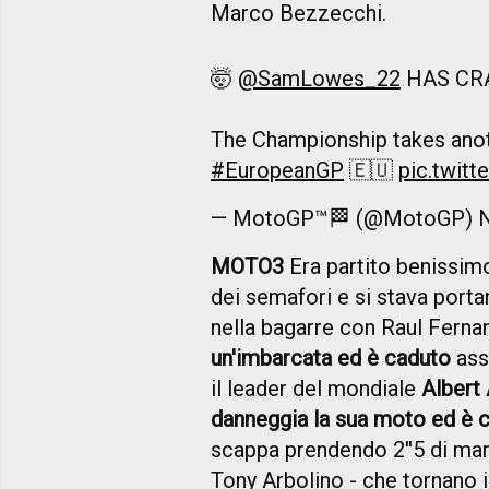
Marco Bezzecchi.
🤯
@SamLowes_22
HAS CR
The Championship takes anoth
#EuropeanGP
🇪🇺
pic.twit
— MotoGP™🏁 (@MotoGP)
MOTO3
Era partito benissimo
dei semafori e si stava portan
nella bagarre con Raul Ferna
un'imbarcata ed è caduto
ass
il leader del mondiale
Albert
danneggia la sua moto ed è co
scappa prendendo 2''5 di mar
Tony Arbolino - che tornano in