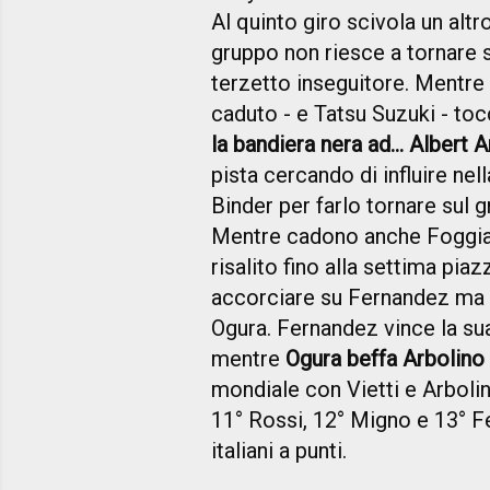
Al quinto giro scivola un alt
gruppo non riesce a tornare s
terzetto inseguitore. Mentre 
caduto - e Tatsu Suzuki - to
la bandiera nera ad... Albert 
pista cercando di influire nell
Binder per farlo tornare sul 
Mentre cadono anche Foggia e
risalito fino alla settima piaz
accorciare su Fernandez ma n
Ogura. Fernandez vince la sua
mentre
Ogura beffa Arbolino
mondiale con Vietti e Arboli
11° Rossi, 12° Migno e 13° Fen
italiani a punti.