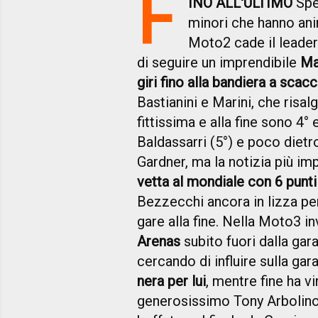
F
INO ALL'ULTIMO
Spe
minori che hanno ani
Moto2 cade il leade
di seguire un imprendibile
Ma
giri fino alla bandiera a scacc
Bastianini e Marini, che risalg
fittissima e alla fine sono 4°
Baldassarri (5°) e poco dietr
Gardner, ma la notizia più i
vetta al mondiale con 6 punti
Bezzecchi ancora in lizza pe
gare alla fine. Nella Moto3 in
Arenas
subito fuori dalla gar
cercando di influire sulla gara 
nera per lui
, mentre fine ha v
generosissimo Tony Arbolino,