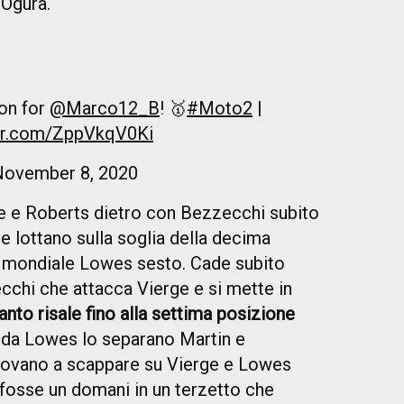
 Ogura.
son for
@Marco12_B
! 🥇
#Moto2
|
ter.com/ZppVkqV0Ki
November 8, 2020
 e Roberts dietro con Bezzecchi subito
he lottano sulla soglia della decima
el mondiale Lowes sesto. Cade subito
chi che attacca Vierge e si mette in
tanto risale fino alla settima posizione
e da Lowes lo separano Martin e
provano a scappare su Vierge e Lowes
fosse un domani in un terzetto che