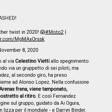
ASHED!
er twist in 2020! 😱
#Moto2
|
ter.com/MgMAxOrssk
November 8, 2020
 al via
Celestino Vietti
allo spegnimento
do via un gruppetto di sei piloti, ma
ndez, al secondo giro, ha preso
ieme ad Alonso Lopez. Nella confusione
 Arenas frena, viene tamponato,
stretto al ritiro
. E così Fernandez
gine sul gruppo, guidato da Ai Ogura,
 lizza per il mondiale - e Darryn Binder.