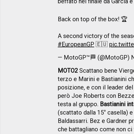
beffato nel finale da Garcia e
Back on top of the box! 🏆
A second victory of the sea
#EuropeanGP
🇪🇺
pic.twit
— MotoGP™🏁 (@MotoGP)
MOTO2
Scattano bene Vierge
terzo e Marini e Bastianini c
posizione, e con il leader d
però Joe Roberts con Bezzec
testa al gruppo.
Bastianini in
(scattato dalla 15° casella) 
Baldassarri. Bez e Gardner 
che battagliano come non ci 