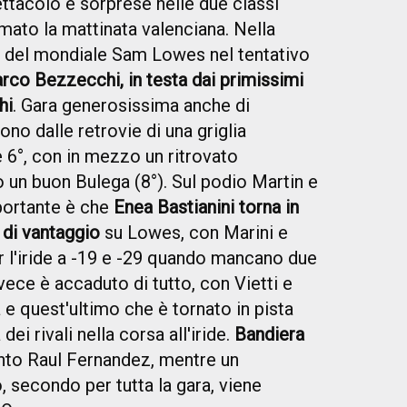
ttacolo e sorprese nelle due classi
mato la mattinata valenciana. Nella
r del mondiale Sam Lowes nel tentativo
rco Bezzecchi, in testa dai primissimi
hi
. Gara generosissima anche di
ono dalle retrovie di una griglia
 e 6°, con in mezzo un ritrovato
o un buon Bulega (8°). Sul podio Martin e
mportante è che
Enea Bastianini torna in
 di vantaggio
su Lowes, con Marini e
r l'iride a -19 e -29 quando mancano due
vece è accaduto di tutto, con Vietti e
a e quest'ultimo che è tornato in pista
dei rivali nella corsa all'iride.
Bandiera
into Raul Fernandez, mentre un
 secondo per tutta la gara, viene