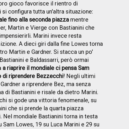
ro gioco favorisce il rientro di
 si configura tutta un'altra situazione:
ale fino alla seconda piazza
mentre
ner, Martin e Vierge con Bastianini che
impensierirli. Marini invece resta
ione. A dieci giri dalla fine Lowes torna
ro Martin e Gardner. Si stacca un po'
Bastianini e Baldassarri, però ormai
Ma
a riaprire il mondiale ci pensa Sam
o di riprendere Bezzecchi
! Negli ultimi
e Gardner a riprendere Bez, ma senza
 di Bastianini e risale da dietro Marini.
i si gode una vittoria fenomenale, su
ini che si prende la quarta piazza
. Nel mondiale Bastianini torna in testa
su Sam Lowes, 19 su Luca Marini e 29 su