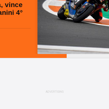
, vince
nini 4°