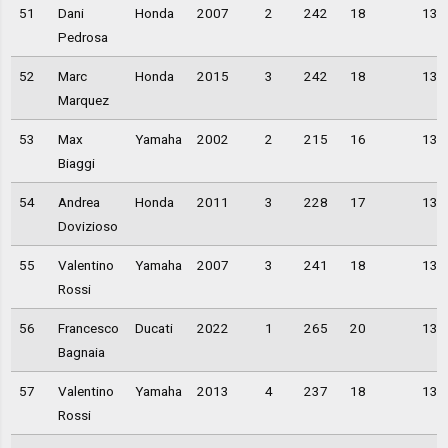
51
Dani
Honda
2007
2
242
18
13,
Pedrosa
52
Marc
Honda
2015
3
242
18
13,
Marquez
53
Max
Yamaha
2002
2
215
16
13,
Biaggi
54
Andrea
Honda
2011
3
228
17
13,
Dovizioso
55
Valentino
Yamaha
2007
3
241
18
13,
Rossi
56
Francesco
Ducati
2022
1
265
20
13,
Bagnaia
57
Valentino
Yamaha
2013
4
237
18
13,
Rossi