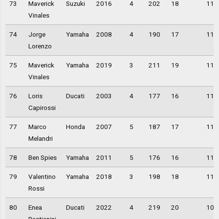
73
Maverick
Suzuki
2016
4
202
18
11,
Vinales
74
Jorge
Yamaha
2008
4
190
17
11,
Lorenzo
75
Maverick
Yamaha
2019
3
211
19
11,
Vinales
76
Loris
Ducati
2003
4
177
16
11,
Capirossi
77
Marco
Honda
2007
5
187
17
11,
Melandri
78
Ben Spies
Yamaha
2011
5
176
16
11,
79
Valentino
Yamaha
2018
3
198
18
11,
Rossi
80
Enea
Ducati
2022
4
219
20
10,
Bastianini