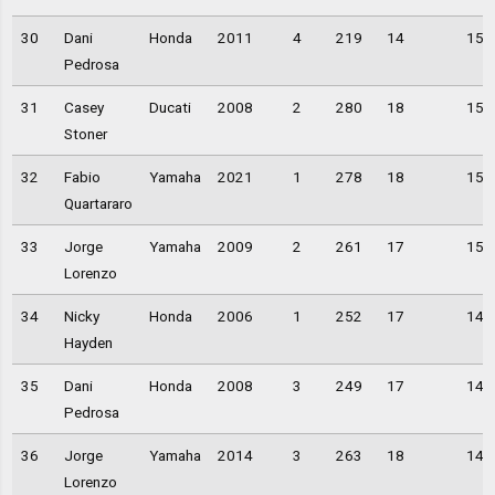
30
Dani
Honda
2011
4
219
14
15,
Pedrosa
31
Casey
Ducati
2008
2
280
18
15,
Stoner
32
Fabio
Yamaha
2021
1
278
18
15,
Quartararo
33
Jorge
Yamaha
2009
2
261
17
15,
Lorenzo
34
Nicky
Honda
2006
1
252
17
14,
Hayden
35
Dani
Honda
2008
3
249
17
14,
Pedrosa
36
Jorge
Yamaha
2014
3
263
18
14,
Lorenzo