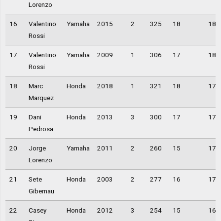
Lorenzo
16
Valentino
Yamaha
2015
2
325
18
18,
Rossi
17
Valentino
Yamaha
2009
1
306
17
18,
Rossi
18
Marc
Honda
2018
1
321
18
17,
Marquez
19
Dani
Honda
2013
3
300
17
17,
Pedrosa
20
Jorge
Yamaha
2011
2
260
15
17,
Lorenzo
21
Sete
Honda
2003
2
277
16
17,
Gibernau
22
Casey
Honda
2012
3
254
15
16,