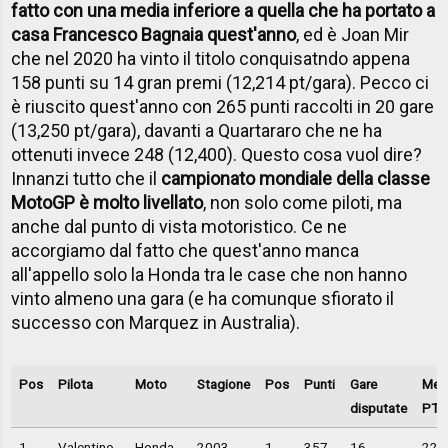
fatto con una media inferiore a quella che ha portato a
casa Francesco Bagnaia quest'anno
, ed è Joan Mir
che nel 2020 ha vinto il titolo conquisatndo appena
158 punti su 14 gran premi (12,214 pt/gara). Pecco ci
è riuscito quest'anno con 265 punti raccolti in 20 gare
(13,250 pt/gara), davanti a Quartararo che ne ha
ottenuti invece 248 (12,400). Questo cosa vuol dire?
Innanzi tutto che il
campionato mondiale della classe
MotoGP è molto livellato
, non solo come piloti, ma
anche dal punto di vista motoristico. Ce ne
accorgiamo dal fatto che quest'anno manca
all'appello solo la Honda tra le case che non hanno
vinto almeno una gara (e ha comunque sfiorato il
successo con Marquez in Australia).
Pos
Pilota
Moto
Stagione
Pos
Punti
Gare
Med
disputate
PT/
1
Valentino
Honda
2003
1
357
16
22,