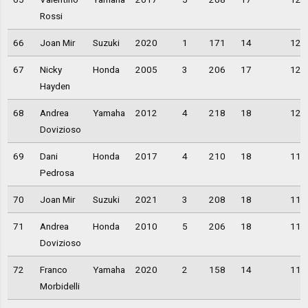
Rossi
66
Joan Mir
Suzuki
2020
1
171
14
12,
67
Nicky
Honda
2005
3
206
17
12,
Hayden
68
Andrea
Yamaha
2012
4
218
18
12,
Dovizioso
69
Dani
Honda
2017
4
210
18
11,
Pedrosa
70
Joan Mir
Suzuki
2021
3
208
18
11,
71
Andrea
Honda
2010
5
206
18
11,
Dovizioso
72
Franco
Yamaha
2020
2
158
14
11,
Morbidelli