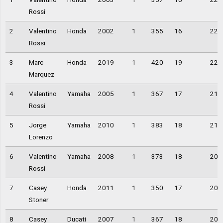
Rossi
2
Valentino
Honda
2002
1
355
16
22,
Rossi
3
Marc
Honda
2019
1
420
19
22,
Marquez
4
Valentino
Yamaha
2005
1
367
17
21,
Rossi
5
Jorge
Yamaha
2010
1
383
18
21,
Lorenzo
6
Valentino
Yamaha
2008
1
373
18
20,
Rossi
7
Casey
Honda
2011
1
350
17
20,
Stoner
8
Casey
Ducati
2007
1
367
18
20,