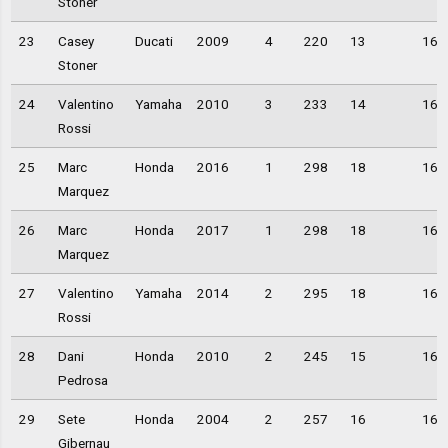
Stoner
23
Casey
Ducati
2009
4
220
13
16,
Stoner
24
Valentino
Yamaha
2010
3
233
14
16,
Rossi
25
Marc
Honda
2016
1
298
18
16,
Marquez
26
Marc
Honda
2017
1
298
18
16,
Marquez
27
Valentino
Yamaha
2014
2
295
18
16,
Rossi
28
Dani
Honda
2010
2
245
15
16,
Pedrosa
29
Sete
Honda
2004
2
257
16
16,
Gibernau