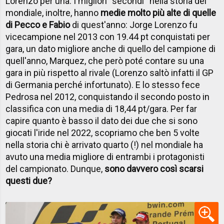
Lorenzo per una. I migliori ''secondi'' nella storia del
mondiale, inoltre, hanno
medie molto più alte di quelle
di Pecco e Fabio
di quest'anno: Jorge Lorenzo fu
vicecampione nel 2013 con 19.44 pt conquistati per
gara, un dato migliore anche di quello del campione di
quell'anno, Marquez, che però poté contare su una
gara in più rispetto al rivale (Lorenzo saltò infatti il GP
di Germania perché infortunato). E lo stesso fece
Pedrosa nel 2012, conquistando il secondo posto in
classifica con una media di 18,44 pt/gara. Per far
capire quanto è basso il dato dei due che si sono
giocati l'iride nel 2022, scopriamo che ben 5 volte
nella storia chi è arrivato quarto (!) nel mondiale ha
avuto una media migliore di entrambi i protagonisti
del campionato. Dunque,
sono davvero così scarsi
questi due?