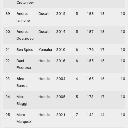
Crutchlow
89
Andrea
Ducati
2015
5
188
18
10,
Iannone
90
Andrea
Ducati
2014
5
187
18
10,
Dovizioso
91
Ben Spies
Yamaha
2010
6
176
17
10,
92
Dani
Honda
2016
6
155
15
10,
Pedrosa
93
Alex
Honda
2004
4
165
16
10,
Barros
94
Max
Honda
2005
5
173
17
10,
Biaggi
95
Marc
Honda
2021
7
142
14
10,
Marquez