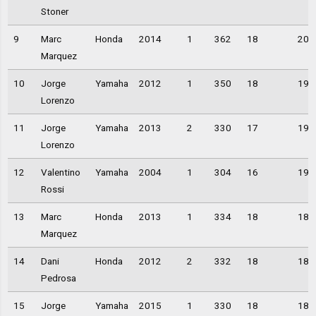
Stoner
9
Marc
Honda
2014
1
362
18
20,
Marquez
10
Jorge
Yamaha
2012
1
350
18
19,
Lorenzo
11
Jorge
Yamaha
2013
2
330
17
19,
Lorenzo
12
Valentino
Yamaha
2004
1
304
16
19,
Rossi
13
Marc
Honda
2013
1
334
18
18,
Marquez
14
Dani
Honda
2012
2
332
18
18,
Pedrosa
15
Jorge
Yamaha
2015
1
330
18
18,