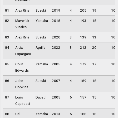
81
Alex Rins
Suzuki
2019
4
205
19
10,
82
Maverick
Yamaha
2018
4
193
18
10,
Vinales
83
Alex Rins
Suzuki
2020
3
139
13
10,
84
Aleix
Aprilia
2022
3
212
20
10,
Espargaro
85
Colin
Yamaha
2005
4
179
17
10,
Edwards
86
John
Suzuki
2007
4
189
18
10,
Hopkins
87
Loris
Ducati
2005
6
157
15
10,
Capirossi
88
Cal
Yamaha
2013
5
188
18
10,