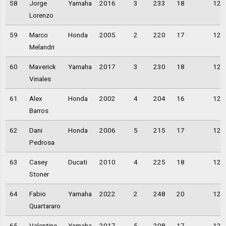
58
Jorge
Yamaha
2016
3
233
18
12,
Lorenzo
59
Marco
Honda
2005
2
220
17
12,
Melandri
60
Maverick
Yamaha
2017
3
230
18
12,
Vinales
61
Alex
Honda
2002
4
204
16
12,
Barros
62
Dani
Honda
2006
5
215
17
12,
Pedrosa
63
Casey
Ducati
2010
4
225
18
12,
Stoner
64
Fabio
Yamaha
2022
2
248
20
12,
Quartararo
65
Valentino
Yamaha
2017
5
208
17
12,