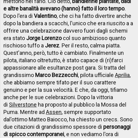
mettono nel farlo. Ciò detto,
bandierine piantate, dadi
e altre banalità avevano (hanno) fatto il loro tempo
.
Dopo l'era di
Valentino
, che ci ha fatto divertire anche
dopo la bandiera a scacchi, l'unico che era riuscito a a
offrire una celebrazione davvero fuori dagli schemi
era stato
Jorge Lorenzo
col suo ambizioso quanto
rischioso tuffo a
Jerez
. Per il resto, calma piatta.
Quest'anno, però, tutto è cambiato. Finalmente un
pilota, italiano oltretutto, è stato capace di (ri)farci
appassionare alle esultanze post gara. Si tratta del
grandissimo
Marco Bezzecchi
, pilota ufficiale
Aprilia
,
che abbiamo sempre tifato per il suo carattere
genuino e per la sua velocità. E che, da oggi, tifiamo
anche per le sue celebrazioni. Dopo la vittoria
di
Silverstone
ha proposto al pubblico la Mossa del
Puma. Mentre ad
Assen
, sempre supportato
dal'ottimo Matteo Baiocco, ha chiesto un crecs. Sono
due citazioni di grandissimo spessore di
personaggi
di spicco contemporanei
, e non vediamo l'ora di