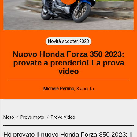
P
l
a
Novità scooter 2023
y
Nuovo Honda Forza 350 2023:
V
provate a prenderlo! La prova
i
video
d
Michele Perrino
,
3 anni fa
e
o
Moto
Prove moto
Prove Video
Ho provato il nuovo Honda Forza 350 2023: il