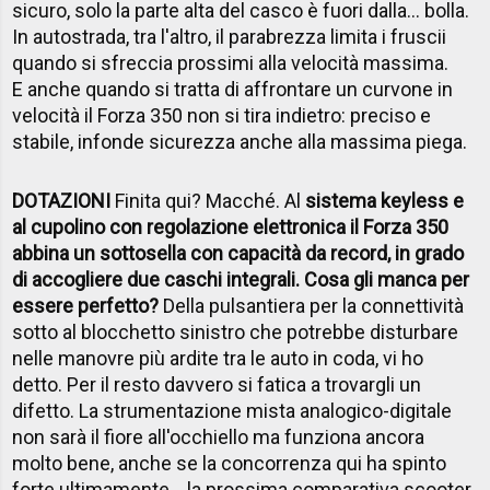
sicuro, solo la parte alta del casco è fuori dalla... bolla.
In autostrada, tra l'altro, il parabrezza limita i fruscii
quando si sfreccia prossimi alla velocità massima.
E anche quando si tratta di affrontare un curvone in
velocità il Forza 350 non si tira indietro: preciso e
stabile, infonde sicurezza anche alla massima piega.
DOTAZIONI
Finita qui? Macché. Al
sistema keyless e
al cupolino con regolazione elettronica il Forza 350
abbina un sottosella con capacità da record, in grado
di accogliere due caschi integrali. Cosa gli manca per
essere perfetto?
Della pulsantiera per la connettività
sotto al blocchetto sinistro che potrebbe disturbare
nelle manovre più ardite tra le auto in coda, vi ho
detto. Per il resto davvero si fatica a trovargli un
difetto. La strumentazione mista analogico-digitale
non sarà il fiore all'occhiello ma funziona ancora
molto bene, anche se la concorrenza qui ha spinto
forte ultimamente... la prossima comparativa scooter