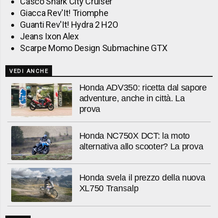
Casco Shark City Cruiser
Giacca Rev'It! Triomphe
Guanti Rev'It! Hydra 2 H2O
Jeans Ixon Alex
Scarpe Momo Design Submachine GTX
VEDI ANCHE
Honda ADV350: ricetta dal sapore
adventure, anche in città. La
prova
Honda NC750X DCT: la moto
alternativa allo scooter? La prova
Honda svela il prezzo della nuova
XL750 Transalp