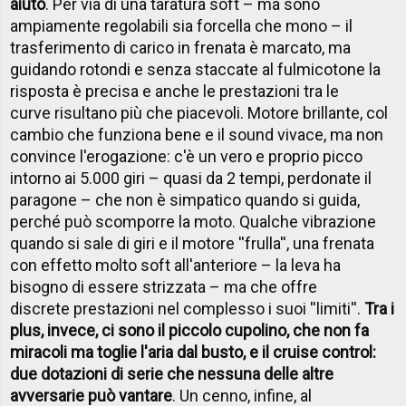
aiuto
. Per via di una taratura soft – ma sono
ampiamente regolabili sia forcella che mono – il
trasferimento di carico in frenata è marcato, ma
guidando rotondi e senza staccate al fulmicotone la
risposta è precisa e anche le prestazioni tra le
curve risultano più che piacevoli. Motore brillante, col
cambio che funziona bene e il sound vivace, ma non
convince l'erogazione: c'è un vero e proprio picco
intorno ai 5.000 giri – quasi da 2 tempi, perdonate il
paragone – che non è simpatico quando si guida,
perché può scomporre la moto. Qualche vibrazione
quando si sale di giri e il motore ''frulla'', una frenata
con effetto molto soft all'anteriore – la leva ha
bisogno di essere strizzata – ma che offre
discrete prestazioni nel complesso i suoi ''limiti''.
Tra i
plus, invece, ci sono il piccolo cupolino, che non fa
miracoli ma toglie l'aria dal busto, e il cruise control:
due dotazioni di serie che nessuna delle altre
avversarie può vantare
. Un cenno, infine, al