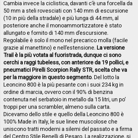
Cambia invece la ciclistica, davanti c’è una forcella da
50 mm a steli rovesciati con 140 mm di escursione
(10 in più della stradale) e più lunga di 44 mm, al
posteriore anche il monoammortizzatore è stato
allungato e fornito di 140 mm d’escursione.
Regolabile è solo il mono nel precarico molla (facile
grazie al manettino) e nell’estensione.
La versione
Trail è la più votata al fuoristrada, dunque ci sono
cerchi a raggi tubeless, con anteriore da 19 pollici, e
pneumatici Pirelli Scorpion Rally STR, scelta che va
per la maggiore in questo segmento
. Del lotto la
Leoncino 800 è la più pesante con i suoi 234 kg in
ordine di marcia, ovvero con il 90% di benzina
contenuta nel serbatoio in metallo da 15 litri, un po’
troppi per una scrambler, almeno sulla carta.
Dicevamo dello stile e quello della Leoncino 800 è
100% Made in Italy, le sue linee muscolose che
uniscono tratti moderni a silemi del passato e a firma
del Centro Stile Benelli di Pesaro. La realizzazione, si