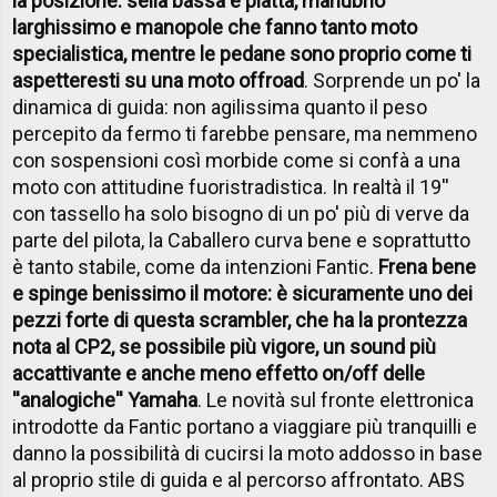
la posizione: sella bassa e piatta, manubrio
larghissimo e manopole che fanno tanto moto
specialistica, mentre le pedane sono proprio come ti
aspetteresti su una moto offroad
. Sorprende un po' la
dinamica di guida: non agilissima quanto il peso
percepito da fermo ti farebbe pensare, ma nemmeno
con sospensioni così morbide come si confà a una
moto con attitudine fuoristradistica. In realtà il 19''
con tassello ha solo bisogno di un po' più di verve da
parte del pilota, la Caballero curva bene e soprattutto
è tanto stabile, come da intenzioni Fantic.
Frena bene
e spinge benissimo il motore: è sicuramente uno dei
pezzi forte di questa scrambler, che ha la prontezza
nota al CP2, se possibile più vigore, un sound più
accattivante e anche meno effetto on/off delle
''analogiche'' Yamaha
. Le novità sul fronte elettronica
introdotte da Fantic portano a viaggiare più tranquilli e
danno la possibilità di cucirsi la moto addosso in base
al proprio stile di guida e al percorso affrontato. ABS