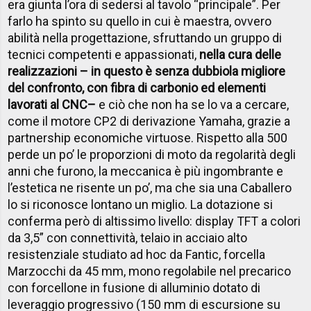
era giunta l’ora di sedersi al tavolo “principale”. Per
farlo ha spinto su quello in cui è maestra, ovvero
abilità nella progettazione, sfruttando un gruppo di
tecnici competenti e appassionati,
nella cura delle
realizzazioni – in questo è senza dubbio
la migliore
del confronto, con fibra di carbonio ed elementi
lavorati al CNC
–
e ciò che non ha se lo va a cercare,
come il motore CP2 di derivazione Yamaha, grazie a
partnership economiche virtuose. Rispetto alla 500
perde un po’ le proporzioni di moto da regolarità degli
anni che furono, la meccanica è più ingombrante e
l’estetica ne risente un po’, ma che sia una Caballero
lo si riconosce lontano un miglio. La dotazione si
conferma però di altissimo livello: display TFT a colori
da 3,5” con connettività, telaio in acciaio alto
resistenziale studiato ad hoc da Fantic, forcella
Marzocchi da 45 mm, mono regolabile nel precarico
con forcellone in fusione di alluminio dotato di
leveraggio progressivo (150 mm di escursione su