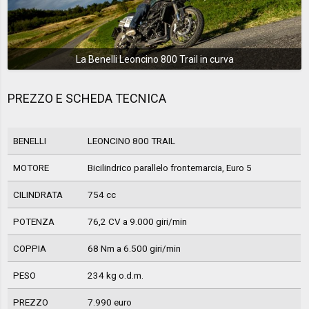
La Benelli Leoncino 800 Trail in curva
PREZZO E SCHEDA TECNICA
BENELLI
LEONCINO 800 TRAIL
MOTORE
Bicilindrico parallelo frontemarcia, Euro 5
CILINDRATA
754 cc
POTENZA
76,2 CV a 9.000 giri/min
COPPIA
68 Nm a 6.500 giri/min
PESO
234 kg o.d.m.
PREZZO
7.990 euro