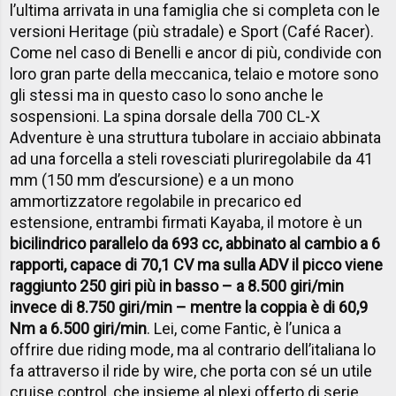
l’ultima arrivata in una famiglia che si completa con le
versioni Heritage (più stradale) e Sport (Café Racer).
Come nel caso di Benelli e ancor di più, condivide con
loro gran parte della meccanica, telaio e motore sono
gli stessi ma in questo caso lo sono anche le
sospensioni. La spina dorsale della 700 CL-X
Adventure è una struttura tubolare in acciaio abbinata
ad una forcella a steli rovesciati pluriregolabile da 41
mm (150 mm d’escursione) e a un mono
ammortizzatore regolabile in precarico ed
estensione, entrambi firmati Kayaba, il motore è un
bicilindrico parallelo da 693 cc, abbinato al cambio a 6
rapporti, capace di 70,1 CV ma sulla ADV il picco viene
raggiunto 250 giri più in basso – a 8.500 giri/min
invece di 8.750 giri/min – mentre la coppia è di 60,9
Nm a 6.500 giri/min
. Lei, come Fantic, è l’unica a
offrire due riding mode, ma al contrario dell’italiana lo
fa attraverso il ride by wire, che porta con sé un utile
cruise control, che insieme al plexi offerto di serie