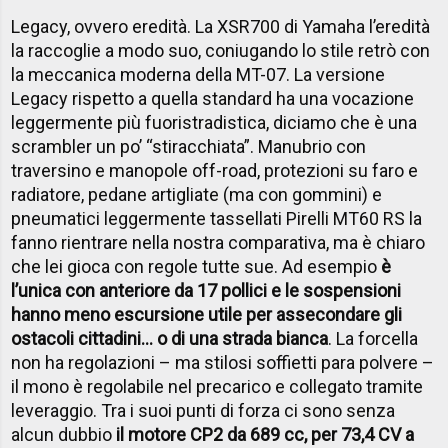
Legacy, ovvero eredità. La XSR700 di Yamaha l’eredità
la raccoglie a modo suo, coniugando lo stile retrò con
la meccanica moderna della MT-07. La versione
Legacy rispetto a quella standard ha una vocazione
leggermente più fuoristradistica, diciamo che è una
scrambler un po’ “stiracchiata”. Manubrio con
traversino e manopole off-road, protezioni su faro e
radiatore, pedane artigliate (ma con gommini) e
pneumatici leggermente tassellati Pirelli MT60 RS la
fanno rientrare nella nostra comparativa, ma è chiaro
che lei gioca con regole tutte sue. Ad esempio
è
l’unica con anteriore da 17 pollici e le sospensioni
hanno meno escursione utile per assecondare gli
ostacoli cittadini… o di una strada bianca
. La forcella
non ha regolazioni – ma stilosi soffietti para polvere –
il mono è regolabile nel precarico e collegato tramite
leveraggio. Tra i suoi punti di forza ci sono senza
alcun dubbio
il motore CP2 da 689 cc, per 73,4 CV a