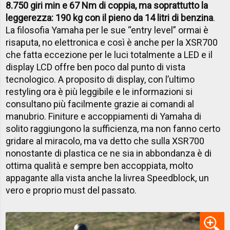
8.750 giri min e 67 Nm di coppia, ma soprattutto la
leggerezza: 190 kg con il pieno da 14 litri di benzina
.
La filosofia Yamaha per le sue “entry level” ormai è
risaputa, no elettronica e così è anche per la XSR700
che fatta eccezione per le luci totalmente a LED e il
display LCD offre ben poco dal punto di vista
tecnologico. A proposito di display, con l’ultimo
restyling ora è più leggibile e le informazioni si
consultano più facilmente grazie ai comandi al
manubrio. Finiture e accoppiamenti di Yamaha di
solito raggiungono la sufficienza, ma non fanno certo
gridare al miracolo, ma va detto che sulla XSR700
nonostante di plastica ce ne sia in abbondanza è di
ottima qualità e sempre ben accoppiata, molto
appagante alla vista anche la livrea Speedblock, un
vero e proprio must del passato.