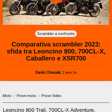
P
l
a
Scrambler a confronto
y
Comparativa scrambler 2023:
V
sfida tra Leoncino 800, 700CL-X,
i
Caballero e XSR700
d
Danilo Chissalé
,
2 anni fa
e
o
Moto
Prove moto
Prove Video
Leoncino 800 Trail, 700CL-X Adventure,