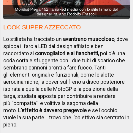
Mondial Piega 452: la naked media con lo stile firmato dal
designer italiano Rodolfo Frascoli
LOOK SUPER AZZECCATO
Lo stilista ha tracciato un
avantreno muscoloso
, dove
spicca il faro a LED dal design affilato e ben
raccordato ai
convogliatori e ai fianchetti,
poi c'è una
coda corta e sfuggente con i due tubi di scarico che
sembrano cannoni pronti a fare fuoco. Tanti
gli elementi originali e funzionali, come le alette
aerodinamiche, la cover sul freno a disco posteriore
ispirata a quella delle MotoGP e la posizione della
targa, studiata apposta per contribuire a rendere
più ''compatta'' e volitiva la sagoma della
moto.
L
’effetto è davvero pregevole
e se l'occhio
vuole la sua parte... trovo che l'obiettivo sia centrato in
pieno.