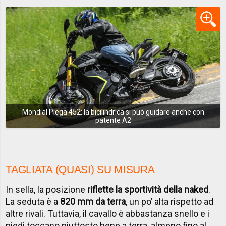
Mondial Piega 452: la bicilindrica si può guidare anche con
patente A2
TAGLIATA (QUASI) SU MISURA
In sella, la posizione
riflette la sportività della naked
.
La seduta è a
820 mm da terra
, un po’ alta rispetto ad
altre rivali. Tuttavia, il cavallo è abbastanza snello e i
piedi toccano piuttosto bene a terra, almeno fino al