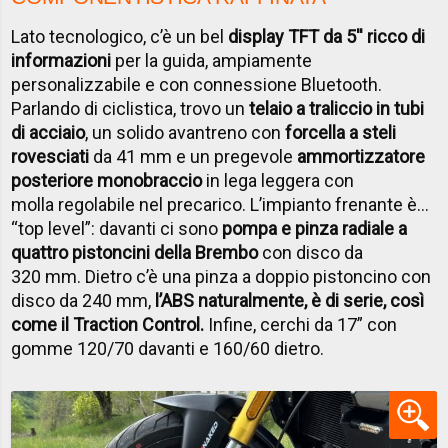
Lato tecnologico, c’è un bel
display TFT da 5'' ricco di
informazioni
per la guida, ampiamente
personalizzabile e con connessione Bluetooth.
Parlando di ciclistica, trovo un
telaio a traliccio in tubi
di acciaio
, un solido avantreno con
forcella a steli
rovesciati
da 41 mm e un pregevole
ammortizzatore
posteriore monobraccio
in lega leggera con
molla regolabile nel precarico. L’impianto frenante è…
“top level”: davanti ci sono
pompa e pinza radiale a
quattro pistoncini della Brembo
con disco da
320 mm. Dietro c’è una pinza a doppio pistoncino con
disco da 240 mm,
l’ABS naturalmente, è di serie, così
come il Traction Control.
Infine, cerchi da 17” con
gomme 120/70 davanti e 160/60 dietro.