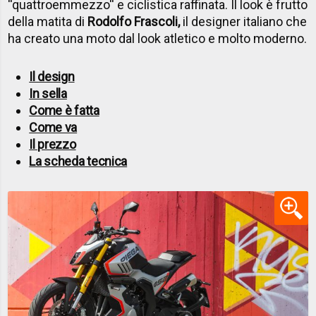
''quattroemmezzo'' e ciclistica raffinata. Il look è frutto
della matita di
Rodolfo Frascoli,
il designer italiano che
ha creato una moto dal look atletico e molto moderno.
Il design
In sella
Come è fatta
Come va
Il prezzo
La scheda tecnica