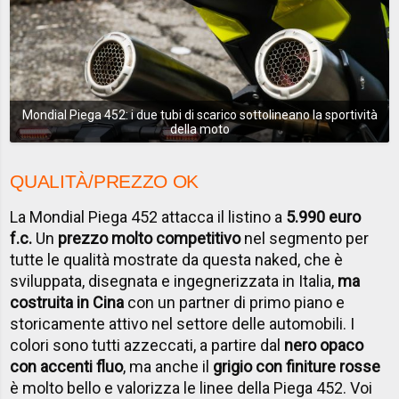
Mondial Piega 452: i due tubi di scarico sottolineano la sportività
della moto
QUALITÀ/PREZZO OK
La Mondial Piega 452 attacca il listino a
5.990 euro
f.c.
Un
prezzo molto competitivo
nel segmento per
tutte le qualità mostrate da questa naked, che è
sviluppata, disegnata e ingegnerizzata in Italia,
ma
costruita in Cina
con un partner di primo piano e
storicamente attivo nel settore delle automobili. I
colori sono tutti azzeccati, a partire dal
nero opaco
con accenti fluo
, ma anche il
grigio con finiture rosse
è molto bello e valorizza le linee della Piega 452. Voi