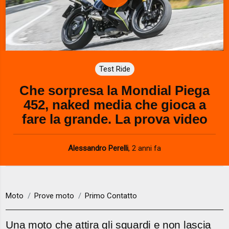
P
l
a
Test Ride
y
Che sorpresa la Mondial Piega
V
452, naked media che gioca a
i
fare la grande. La prova video
d
Alessandro Perelli
,
2 anni fa
e
o
Moto
Prove moto
Primo Contatto
Una moto che attira gli sguardi e non lascia