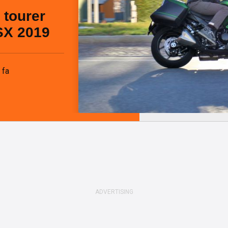
t tourer
SX 2019
 fa