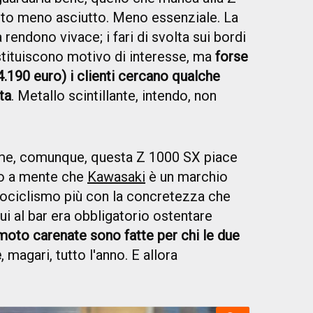
tto meno asciutto. Meno essenziale. La
la rendono vivace; i fari di svolta sui bordi
ostituiscono motivo di interesse, ma
forse
4.190 euro) i clienti cercano qualche
ta
. Metallo scintillante, intendo, non
e, comunque, questa Z 1000 SX piace
do a mente che
Kawasaki
è un marchio
otociclismo più con la concretezza che
n cui al bar era obbligatorio ostentare
moto carenate sono fatte per chi le due
e
, magari, tutto l'anno. E allora