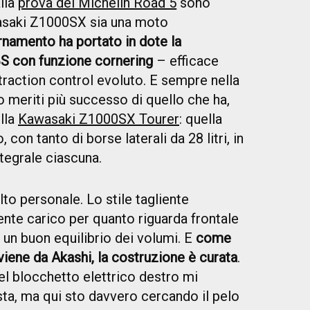
lla
prova dei Michelin Road 5
sono
asaki Z1000SX sia una moto
rnamento ha portato in dote la
ABS con funzione cornering
– efficace
 traction control evoluto. E sempre nella
meriti più successo di quello che ha,
lla
Kawasaki Z1000SX Tourer
: quella
, con tanto di borse laterali da 28 litri, in
tegrale ciascuna.
to personale. Lo stile tagliente
te carico per quanto riguarda frontale
un buon equilibrio dei volumi. E
come
iene da Akashi, la costruzione è curata
.
del blocchetto elettrico destro mi
sta, ma qui sto davvero cercando il pelo