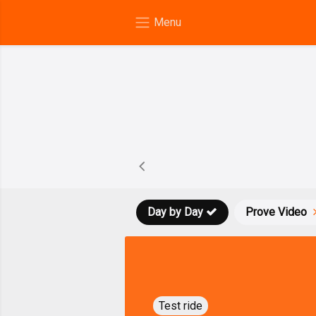
Day by Day
Prove Video
Test ride