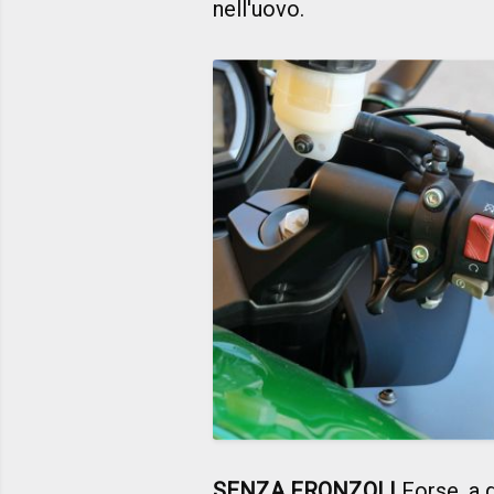
nell'uovo.
SENZA FRONZOLI
Forse, a g