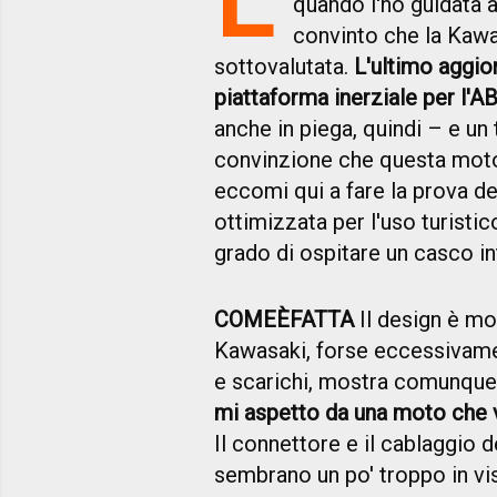
quando l'ho guidata a
convinto che la Kaw
sottovalutata.
L'ultimo aggio
piattaforma inerziale per l'
anche in piega, quindi – e un
convinzione che questa moto 
eccomi qui a fare la prova de
ottimizzata per l'uso turistico
grado di ospitare un casco in
COME
È
FATTA
Il design è mol
Kawasaki, forse eccessivamen
e scarichi, mostra comunque 
mi aspetto da una moto che v
Il connettore e il cablaggio 
sembrano un po' troppo in vi