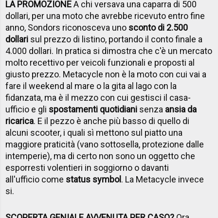
LA PROMOZIONE
A chi versava una caparra di 500
dollari, per una moto che avrebbe ricevuto entro fine
anno, Sondors riconosceva uno
sconto di 2.500
dollari
sul prezzo di listino, portando il conto finale a
4.000 dollari. In pratica si dimostra che c'è un mercato
molto recettivo per veicoli funzionali e proposti al
giusto prezzo. Metacycle non è la moto con cui vai a
fare il weekend al mare o la gita al lago con la
fidanzata, ma è il mezzo con cui gestisci il casa-
ufficio e gli
spostamenti quotidiani
senza
ansia da
ricarica
. E il pezzo è anche più basso di quello di
alcuni scooter, i quali sì mettono sul piatto una
maggiore praticità (vano sottosella, protezione dalle
intemperie), ma di certo non sono un oggetto che
esporresti volentieri in soggiorno o davanti
all'ufficio come
status symbol
. La Metacycle invece
si.
SCOPERTA GENIALE AVVENUTA PER CASO?
Ora,