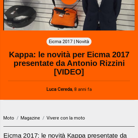
P
l
a
Eicma 2017 | Novità
y
Kappa: le novità per Eicma 2017
V
presentate da Antonio Rizzini
i
[VIDEO]
d
Luca Cereda
,
8 anni fa
e
o
Moto
Magazine
Vivere con la moto
Eicma 2017: le novità Kappa presentate da