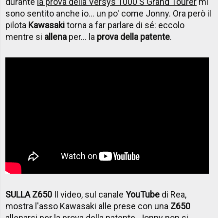
durante
la prova della Versys 1000 S Grand Tourer
mi
sono sentito anche io... un po' come Jonny. Ora però il
pilota
Kawasaki
torna a far parlare di sé: eccolo
mentre si
allena
per... la
prova della patente
.
SULLA Z650
Il video, sul canale
YouTube
di Rea,
mostra l'asso Kawasaki alle prese con una
Z650
allenarsi per la prova della patente. Jonny non si