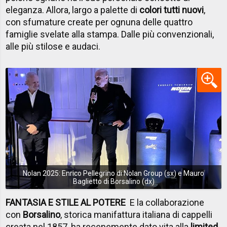
eleganza. Allora, largo a palette di
colori tutti nuovi
,
con sfumature create per ognuna delle quattro
famiglie svelate alla stampa. Dalle più convenzionali,
alle più stilose e audaci.
Nolan 2025: Enrico Pellegrino di Nolan Group (sx) e Mauro
Baglietto di Borsalino (dx)
FANTASIA E STILE AL POTERE
E la collaborazione
con
Borsalino
, storica manifattura italiana di cappelli
creata nel 1857, ha recenemente dato vita alla
limited