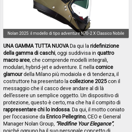
Nolan 2025: il modello di tipo adventure N70-2 X Classico Nobile
UNA GAMMA TUTTA NUOVA
Da qui la
ridefinizione
della gamma di caschi
, oggi suddivisa in
quattro
macro aree
, che comprende modelli integrali,
modulari, hybrid-jet e adventure. E nella
cornice
glamour
della Milano più modaiola e di tendenza, il
costruttore ha presentato la
collezione 2025
con il
messaggio che il casco deve andare al di là
dell’essere un semplice oggetto. Un dispositivo di
protezione, questo è certo, ma che ha il compito di
rappresentare chi lo indossa
. Da qui, il motto coniato
per l’occasione da
Enrico Pellegrino
, CEO e General
Manager Nolan Group,
“Redifine Your Elegance”
,
poiché ognuno ha il suo personale concetto di