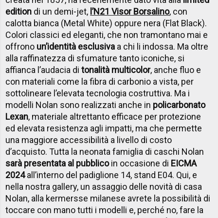
edition
di un demi-jet,
l’N21 Visor Borsalino
, con
calotta bianca (Metal White) oppure nera (Flat Black).
Colori classici ed eleganti, che non tramontano mai e
offrono
un’identità esclusiva
a chi li indossa. Ma oltre
alla raffinatezza di sfumature tanto iconiche, si
affianca l’audacia di
tonalità multicolor
, anche fluo e
con materiali come la fibra di carbonio a vista, per
sottolineare l’elevata tecnologia costruttiva. Ma i
modelli Nolan sono realizzati anche in
policarbonato
Lexan
, materiale altrettanto efficace per protezione
ed elevata resistenza agli impatti, ma che permette
una maggiore accessibilità a livello di costo
d’acquisto. Tutta la neonata famiglia di caschi Nolan
sarà presentata al pubblico
in occasione di
EICMA
2024
all’interno del padiglione 14, stand E04. Qui, e
nella nostra gallery, un assaggio delle novità di casa
Nolan, alla kermersse milanese avrete la possibilità di
toccare con mano tutti i modelli e, perché no, fare la