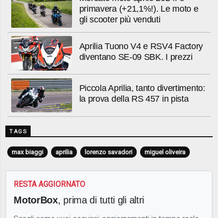
primavera (+21,1%!). Le moto e
gli scooter più venduti
Aprilia Tuono V4 e RSV4 Factory
diventano SE-09 SBK. I prezzi
Piccola Aprilia, tanto divertimento:
la prova della RS 457 in pista
TAGS
max biaggi
aprilia
lorenzo savadori
miguel oliveira
RESTA AGGIORNATO
MotorBox
, prima di tutti gli altri