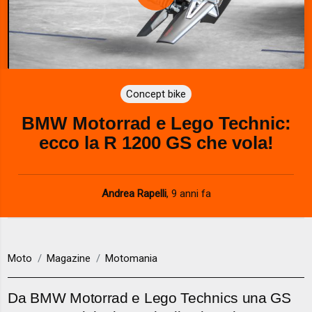
P
l
a
Concept bike
y
BMW Motorrad e Lego Technic:
V
ecco la R 1200 GS che vola!
i
d
Andrea Rapelli
,
9 anni fa
e
o
Moto
Magazine
Motomania
Da BMW Motorrad e Lego Technics una GS