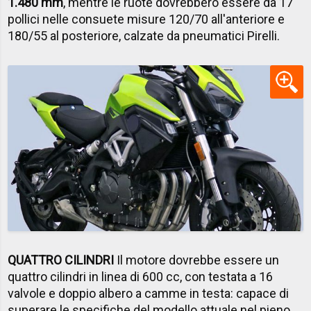
1.480 mm
, mentre le ruote dovrebbero essere da 17
pollici nelle consuete misure 120/70 all'anteriore e
180/55 al posteriore, calzate da pneumatici Pirelli.
QUATTRO CILINDRI
Il motore dovrebbe essere un
quattro cilindri in linea di 600 cc, con testata a 16
valvole e doppio albero a camme in testa: capace di
superare le specifiche del modello attuale nel pieno