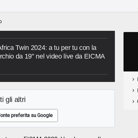
o
o
rica Twin 2024: a tu per tu con la
rchio da 19" nel video live da EICMA
i gli altri
onte preferita su Google