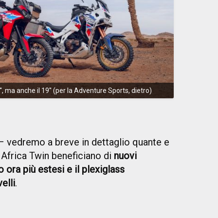
, ma anche il 19'' (per la Adventure Sports, dietro)
 – vedremo a breve in dettaglio quante e
Africa Twin beneficiano di
nuovi
o ora più estesi e il plexiglass
elli
.