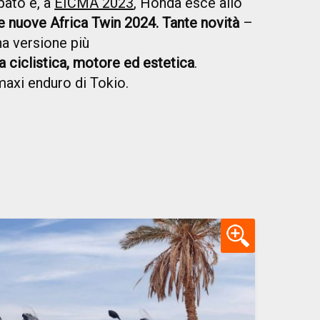
pato e, a
EICMA 2023
, Honda esce allo
le nuove Africa Twin 2024. Tante novità
–
una versione più
ra ciclistica, motore ed estetica
.
axi enduro di Tokio.