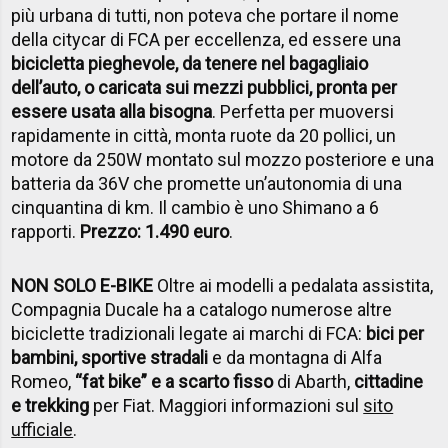
più urbana di tutti, non poteva che portare il nome
della citycar di FCA per eccellenza, ed essere una
bicicletta pieghevole, da tenere nel bagagliaio
dell’auto, o caricata sui mezzi pubblici, pronta per
essere usata alla bisogna
. Perfetta per muoversi
rapidamente in città, monta ruote da 20 pollici, un
motore da 250W montato sul mozzo posteriore e una
batteria da 36V che promette un’autonomia di una
cinquantina di km. Il cambio è uno Shimano a 6
rapporti.
Prezzo: 1.490 euro
.
NON SOLO E-BIKE
Oltre ai modelli a pedalata assistita,
Compagnia Ducale ha a catalogo numerose altre
biciclette tradizionali legate ai marchi di FCA:
bici per
bambini, sportive stradali
e da montagna di Alfa
Romeo,
“fat bike” e a scarto fisso
di Abarth,
cittadine
e trekking
per Fiat. Maggiori informazioni sul
sito
ufficiale
.