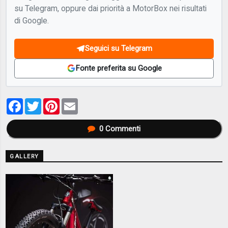
su Telegram, oppure dai priorità a MotorBox nei risultati
di Google.
Seguici su Telegram
Fonte preferita su Google
Facebook
Twitter
Pinterest
Email
0
Commenti
GALLERY