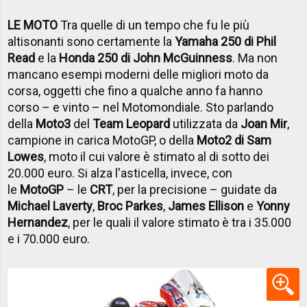
LE MOTO
Tra quelle di un tempo che fu le più
altisonanti sono certamente la
Yamaha 250 di Phil
Read
e la
Honda 250 di John McGuinness
. Ma non
mancano esempi moderni delle migliori moto da
corsa, oggetti che fino a qualche anno fa hanno
corso – e vinto – nel Motomondiale. Sto parlando
della
Moto3
del
Team Leopard
utilizzata da
Joan Mir
,
campione in carica MotoGP, o della
Moto2 di Sam
Lowes
, moto il cui valore è stimato al di sotto dei
20.000 euro. Si alza l'asticella, invece, con
le
MotoGP
– le
CRT
, per la precisione – guidate da
Michael Laverty
,
Broc Parkes
,
James Ellison
e
Yonny
Hernandez
, per le quali il valore stimato è tra i 35.000
e i 70.000 euro.