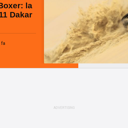
 Boxer: la
11 Dakar
 fa