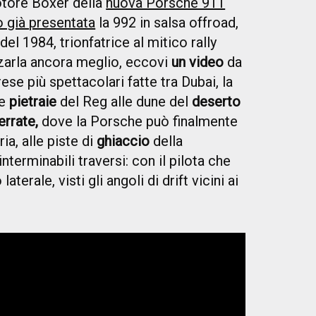
motore Boxer della
nuova Porsche 911
o già presentata
la 992 in salsa offroad,
l 1984, trionfatrice al mitico rally
zzarla ancora meglio, eccovi
un video
da
ese più spettacolari fatte tra Dubai, la
le
pietraie
del Reg alle dune del
deserto
errate,
dove la Porsche può finalmente
ia, alle piste di
ghiaccio
della
nterminabili traversi: con il pilota che
aterale, visti gli angoli di drift vicini ai