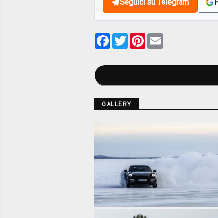
Seguici su Telegram
F
Facebook
Twitter
Pinterest
Email
GALLERY