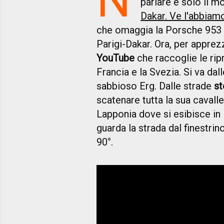
parlare è solo il 
Dakar. Ve l'abbiam
che omaggia la Porsche 953 de
Parigi-Dakar. Ora, per appre
YouTube
che raccoglie le ripr
Francia e la Svezia. Si va dal
sabbioso Erg. Dalle strade
st
scatenare tutta la sua cavaller
Lapponia dove si esibisce in i
guarda la strada dal finestrino l
90°.