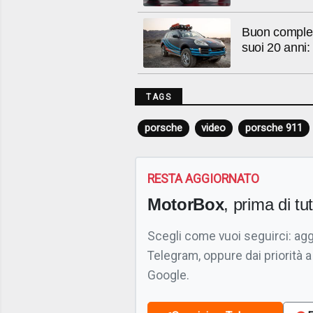
Buon complea
suoi 20 anni:
TAGS
porsche
video
porsche 911
RESTA AGGIORNATO
MotorBox
, prima di tutt
Scegli come vuoi seguirci: ag
Telegram, oppure dai priorità a
Google.