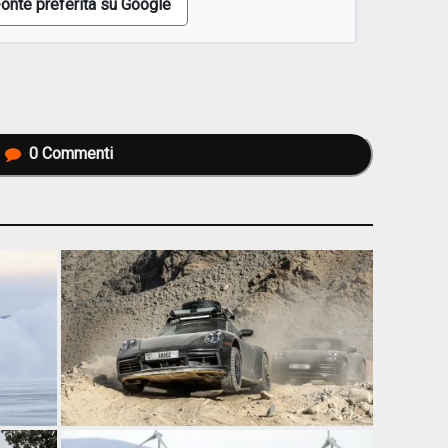
onte preferita su Google
0
Commenti