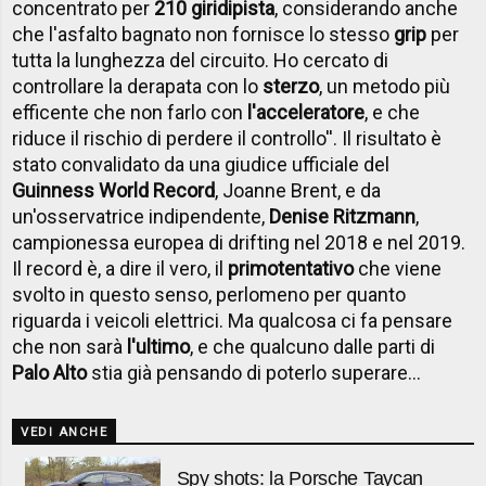
concentrato per
210 giri
di
pista
, considerando anche
che l'asfalto bagnato non fornisce lo stesso
grip
per
tutta la lunghezza del circuito. Ho cercato di
controllare la derapata con lo
sterzo
, un metodo più
efficente che non farlo con
l'acceleratore
, e che
riduce il rischio di perdere il controllo''. Il risultato è
stato convalidato da una giudice ufficiale del
Guinness World Record
, Joanne Brent, e da
un'osservatrice indipendente,
Denise Ritzmann
,
campionessa europea di drifting nel 2018 e nel 2019.
Il record è, a dire il vero, il
primo
tentativo
che viene
svolto in questo senso, perlomeno per quanto
riguarda i veicoli elettrici. Ma qualcosa ci fa pensare
che non sarà
l'ultimo
, e che qualcuno dalle parti di
Palo Alto
stia già pensando di poterlo superare...
VEDI ANCHE
Spy shots: la Porsche Taycan