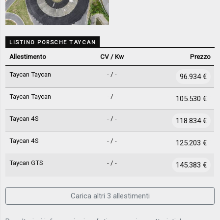
LISTINO PORSCHE TAYCAN
Allestimento
CV / Kw
Prezzo
Taycan Taycan
- / -
96.934 €
Taycan Taycan
- / -
105.530 €
Taycan 4S
- / -
118.834 €
Taycan 4S
- / -
125.203 €
Taycan GTS
- / -
145.383 €
Carica altri 3 allestimenti