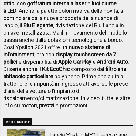
ottici
con
goffratura interna a laser
e
luci diurne
a LED
. Anche la palette colori riserva delle novità, a
cominciare dalla nuova proposta della nuance di
lancio, il
Blu Elegante
, rivisitazione del Blu Lancia in
chiave metallizzata. Ma il rinnovamento del modello
passa anche dalle dotazioni tecnologiche a bordo.
Così Ypsilon 2021 offre un
nuovo sistema di
infotainment
, ora con
display touchscreen da 7
pollici
e disponibilità di
Apple CarPlay
e
Android Auto
.
Di serie anche il
Kit EcoChic
composto dal
filtro aria
abitacolo particellare
polyphenol Prime che aiuta a
trattenere le impurità in ingresso attraverso le prese
d’aria della vettura o l’impianto di
riscaldamento/climatizzazione. In video, tutte le altre
info su motori,
prezzi
e promozioni.
VEDI ANCHE
Lancia Ypsilon MY21, ecco come