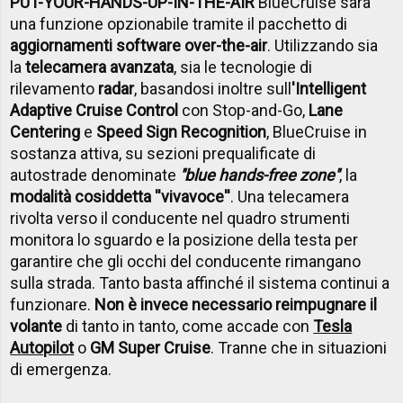
PUT-YOUR-HANDS-UP-IN-THE-AIR
BlueCruise sarà
una funzione opzionabile tramite il pacchetto di
aggiornamenti software over-the-air
. Utilizzando sia
la
telecamera avanzata
, sia le tecnologie di
rilevamento
radar
, basandosi inoltre sull
'Intelligent
Adaptive Cruise Control
con Stop-and-Go,
Lane
Centering
e
Speed ​​Sign Recognition
, BlueCruise in
sostanza attiva, su sezioni prequalificate di
autostrade denominate
''blue hands-free zone''
, la
modalità cosiddetta ''vivavoce''
. Una telecamera
rivolta verso il conducente nel quadro strumenti
monitora lo sguardo e la posizione della testa per
garantire che gli occhi del conducente rimangano
sulla strada. Tanto basta affinché il sistema continui a
funzionare.
Non è invece necessario reimpugnare il
volante
di tanto in tanto, come accade con
Tesla
Autopilot
o
GM Super Cruise
. Tranne che in situazioni
di emergenza.