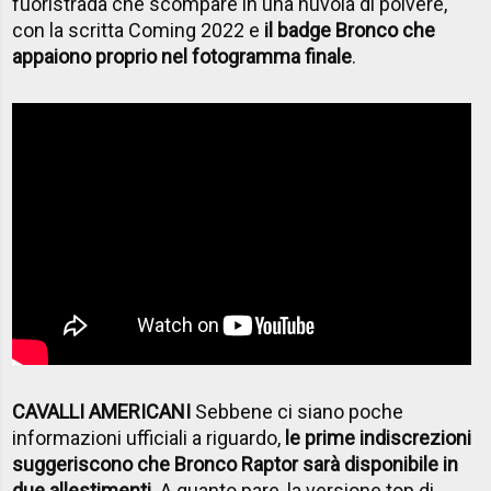
fuoristrada che scompare in una nuvola di polvere,
con la scritta Coming 2022 e
il badge Bronco che
appaiono proprio nel fotogramma finale
.
CAVALLI AMERICANI
Sebbene ci siano poche
informazioni ufficiali a riguardo,
le prime indiscrezioni
suggeriscono che Bronco Raptor sarà disponibile in
due allestimenti
. A quanto pare, la versione top di