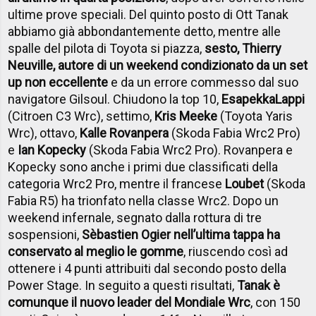
ultime prove speciali. Del quinto posto di Ott Tanak
abbiamo già abbondantemente detto, mentre alle
spalle del pilota di Toyota si piazza,
sesto, Thierry
Neuville, autore di un weekend condizionato da un set
up non eccellente
e da un errore commesso dal suo
navigatore Gilsoul. Chiudono la top 10,
Esapekka
Lappi
(Citroen C3 Wrc), settimo,
Kris Meeke
(Toyota Yaris
Wrc), ottavo,
Kalle Rovanpera
(Skoda Fabia Wrc2 Pro)
e
Ian Kopecky
(Skoda Fabia Wrc2 Pro). Rovanpera e
Kopecky sono anche i primi due classificati della
categoria Wrc2 Pro, mentre il francese
Loubet
(Skoda
Fabia R5) ha trionfato nella classe Wrc2. Dopo un
weekend infernale, segnato dalla rottura di tre
sospensioni,
Sèbastien Ogier nell’ultima tappa ha
conservato al meglio le gomme
, riuscendo così ad
ottenere i 4 punti attribuiti dal secondo posto della
Power Stage. In seguito a questi risultati,
Tanak è
comunque il nuovo leader del Mondiale Wrc
, con 150