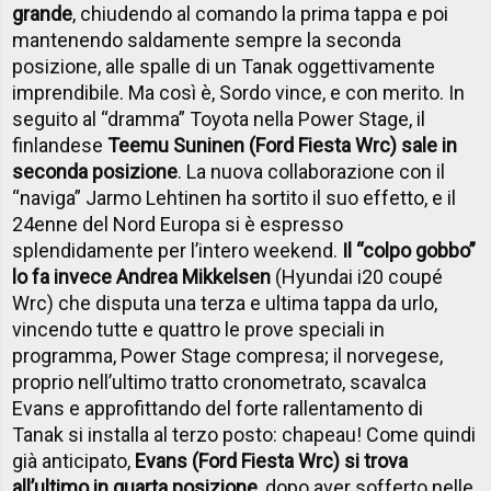
grande
, chiudendo al comando la prima tappa e poi
mantenendo saldamente sempre la seconda
posizione, alle spalle di un Tanak oggettivamente
imprendibile. Ma così è, Sordo vince, e con merito. In
seguito al “dramma” Toyota nella Power Stage, il
finlandese
Teemu Suninen (Ford Fiesta Wrc) sale in
seconda posizione
. La nuova collaborazione con il
“naviga” Jarmo Lehtinen ha sortito il suo effetto, e il
24enne del Nord Europa si è espresso
splendidamente per l’intero weekend.
Il “colpo gobbo”
lo fa invece Andrea Mikkelsen
(Hyundai i20 coupé
Wrc) che disputa una terza e ultima tappa da urlo,
vincendo tutte e quattro le prove speciali in
programma, Power Stage compresa; il norvegese,
proprio nell’ultimo tratto cronometrato, scavalca
Evans e approfittando del forte rallentamento di
Tanak si installa al terzo posto: chapeau! Come quindi
già anticipato,
Evans (Ford Fiesta Wrc) si trova
all’ultimo in quarta posizione
, dopo aver sofferto nelle