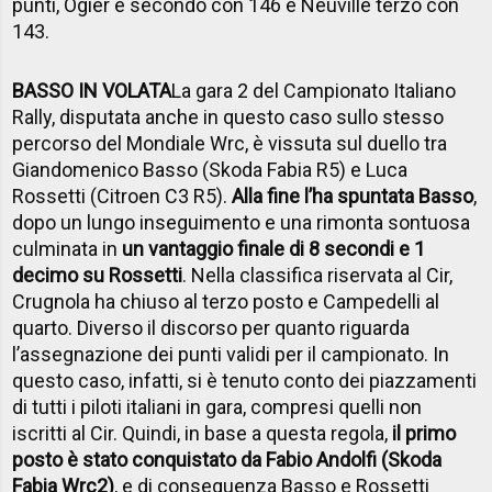
punti, Ogier è secondo con 146 e Neuville terzo con
143.
BASSO IN VOLATA
La gara 2 del Campionato Italiano
Rally, disputata anche in questo caso sullo stesso
percorso del Mondiale Wrc, è vissuta sul duello tra
Giandomenico Basso (Skoda Fabia R5) e Luca
Rossetti (Citroen C3 R5).
Alla fine l’ha spuntata Basso
,
dopo un lungo inseguimento e una rimonta sontuosa
culminata in
un vantaggio finale di 8 secondi e 1
decimo su Rossetti
. Nella classifica riservata al Cir,
Crugnola ha chiuso al terzo posto e Campedelli al
quarto. Diverso il discorso per quanto riguarda
l’assegnazione dei punti validi per il campionato. In
questo caso, infatti, si è tenuto conto dei piazzamenti
di tutti i piloti italiani in gara, compresi quelli non
iscritti al Cir. Quindi, in base a questa regola,
il primo
posto è stato conquistato da Fabio Andolfi (Skoda
Fabia Wrc2)
, e di conseguenza Basso e Rossetti