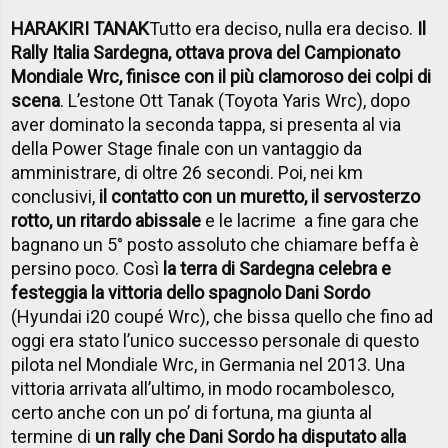
HARAKIRI TANAK
Tutto era deciso, nulla era deciso.
Il
Rally Italia Sardegna, ottava prova del Campionato
Mondiale Wrc, finisce con il più clamoroso dei colpi di
scena
. L’estone Ott Tanak (Toyota Yaris Wrc), dopo
aver dominato la seconda tappa, si presenta al via
della Power Stage finale con un vantaggio da
amministrare, di oltre 26 secondi. Poi, nei km
conclusivi,
il contatto con un muretto, il servosterzo
rotto, un ritardo abissale
e le lacrime a fine gara che
bagnano un 5° posto assoluto che chiamare beffa è
persino poco. Così
la terra di Sardegna celebra e
festeggia la vittoria dello spagnolo Dani Sordo
(Hyundai i20 coupé Wrc), che bissa quello che fino ad
oggi era stato l’unico successo personale di questo
pilota nel Mondiale Wrc, in Germania nel 2013. Una
vittoria arrivata all’ultimo, in modo rocambolesco,
certo anche con un po’ di fortuna, ma giunta al
termine di
un rally che Dani Sordo ha disputato alla