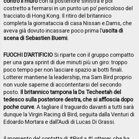
contro il muro
con la posteriore sinistra e poi
costretto a fermarsi in un punto un po’ pericoloso del
tracciato di Hong Kong. Il ritiro del britannico
completa la giornataccia di casa Nissan e.Dams, che
aveva già dovuto incassare poco prima l’
uscita di
scena di Sebastien Buemi
.
FUOCHI D’ARTIFICIO
Si riparte con il gruppo compatto
per una gara sprint di due minuti più un giro: troppo
poco tempo per non lasciare spazio ai botti finali.
Lotterer mantiene la leadership, ma Sam Bird proprio
non vuole saperne di accontentarsi del secondo
posto.
Il britannico tampona la Ds Techeetah del
tedesco sulla posteriore destra, che si affloscia dopo
poche curve
. A tagliare il traguardo davanti a tutti sarà
dunque la Virgin Racing di Bird, seguita dalla Venturi di
Edoardo Mortara e dall’Audi di Lucas Di Grassi.
Il momento del contatto di
#Bird
a
#Lotterer
, che ha