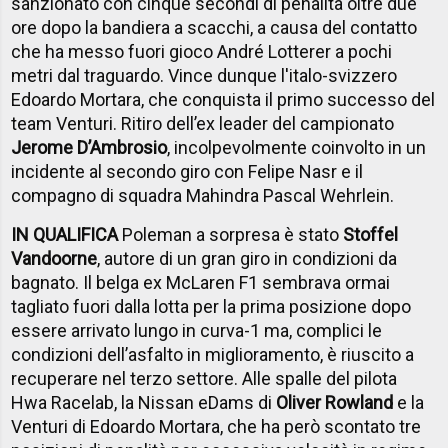
sanzionato con cinque secondi di penalità oltre due
ore dopo la bandiera a scacchi, a causa del contatto
che ha messo fuori gioco André Lotterer a pochi
metri dal traguardo. Vince dunque l'italo-svizzero
Edoardo Mortara, che conquista il primo successo del
team Venturi. Ritiro dell’ex leader del campionato
Jerome D’Ambrosio
, incolpevolmente coinvolto in un
incidente al secondo giro con Felipe Nasr e il
compagno di squadra Mahindra Pascal Wehrlein.
IN QUALIFICA
Poleman a sorpresa è stato
Stoffel
Vandoorne
, autore di un gran giro in condizioni da
bagnato. Il belga ex McLaren F1 sembrava ormai
tagliato fuori dalla lotta per la prima posizione dopo
essere arrivato lungo in curva-1 ma, complici le
condizioni dell’asfalto in miglioramento, è riuscito a
recuperare nel terzo settore. Alle spalle del pilota
Hwa Racelab, la Nissan eDams di
Oliver Rowland
e la
Venturi di Edoardo Mortara, che ha però scontato tre