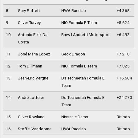
8
Gary Paffett
HWA Racelab
+4.368
9
Oliver Turvey
NIO Formula E Team
+5.624
10
Antonio Felix Da
Bmw I Andretti Motorsport
+6.492
Costa
11
José Maria Lopez
Geox Dragon
+7.218
12
Tom Dillmann
NIO Formula E Team
+7.825
13
Jean-Eric Vergne
Ds Techeetah Formula E
+16.604
Team
14
André Lotterer
Ds Techeetah Formula E
+24.270
Team
15
Oliver Rowland
Nissan e.Dams
Ritirato
16
Stoffel Vandoorne
HWA Racelab
Ritirato