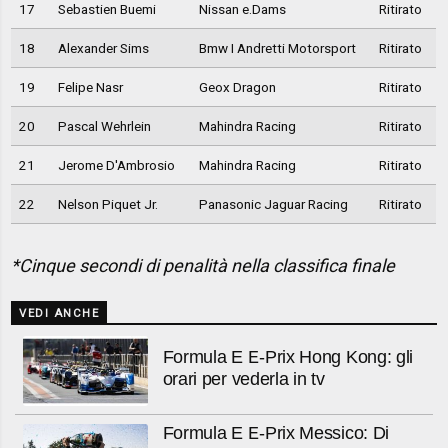
17
Sebastien Buemi
Nissan e.Dams
Ritirato
18
Alexander Sims
Bmw I Andretti Motorsport
Ritirato
19
Felipe Nasr
Geox Dragon
Ritirato
20
Pascal Wehrlein
Mahindra Racing
Ritirato
21
Jerome D'Ambrosio
Mahindra Racing
Ritirato
22
Nelson Piquet Jr.
Panasonic Jaguar Racing
Ritirato
*Cinque secondi di penalità nella classifica finale
VEDI ANCHE
Formula E E-Prix Hong Kong: gli
orari per vederla in tv
Formula E E-Prix Messico: Di