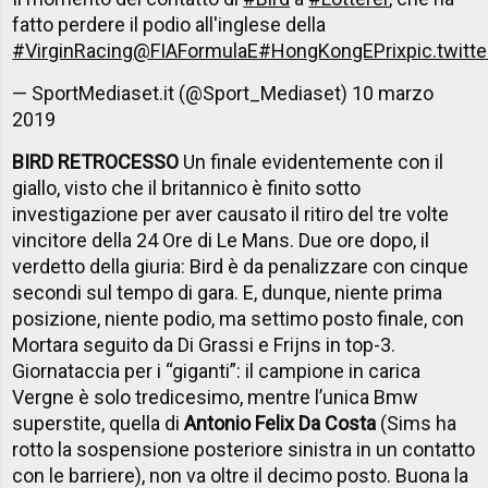
fatto perdere il podio all'inglese della
#VirginRacing
@FIAFormulaE
#HongKongEPrix
pic.twit
— SportMediaset.it (@Sport_Mediaset)
10 marzo
2019
BIRD RETROCESSO
Un finale evidentemente con il
giallo, visto che il britannico è finito sotto
investigazione per aver causato il ritiro del tre volte
vincitore della 24 Ore di Le Mans. Due ore dopo, il
verdetto della giuria: Bird è da penalizzare con cinque
secondi sul tempo di gara. E, dunque, niente prima
posizione, niente podio, ma settimo posto finale, con
Mortara seguito da Di Grassi e Frijns in top-3.
Giornataccia per i “giganti”: il campione in carica
Vergne è solo tredicesimo, mentre l’unica Bmw
superstite, quella di
Antonio Felix Da Costa
(Sims ha
rotto la sospensione posteriore sinistra in un contatto
con le barriere), non va oltre il decimo posto. Buona la