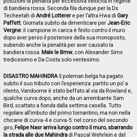
posizioni di penalità per eccessiva velocità in regime
di bandiera rossa. Seconda fila dunque per la Ds
Techeetah di
André Lotterer
e per l’altra Hwa di
Gary
Paffett
. Giornata subito da dimenticare per
Jean-Eric
Vergne
: il campione in carica è finito contro il muro
dopo aver perso il posteriore della sua monoposto,
subendo anche la penalità per aver causato la
bandiera rossa.
Male le Bmw
, con Alexander Sims
tredicesimo e Da Costa solo ventesimo.
DISASTRO MAHINDRA
Il poleman belga ha pagato
subito il suo tributo con l’esperienza: partito un po’ a
rilento, Vandoorne è stato beffato al via da Rowland e,
qualche curva dopo, anche da un arrembante Sam
Bird, scattato a fionda dalla settima casella. Tutto
regolare all’imbuto del primo tornantino, ma non nella
chicane di curva-4 e curva-5: nel corso del secondo
giro,
Felipe Nasr arriva lungo contro il muro, sbarrando
la strada alle due Mahindra
di Pascal Wehrlein e del