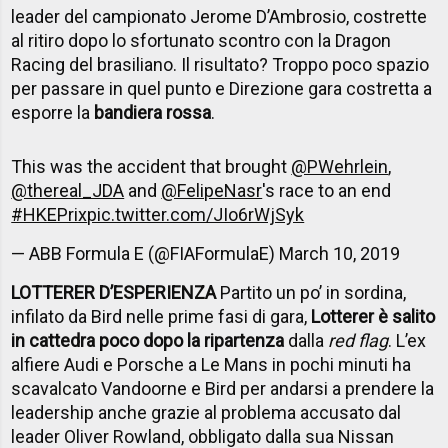
leader del campionato Jerome D’Ambrosio, costrette
al ritiro dopo lo sfortunato scontro con la Dragon
Racing del brasiliano. Il risultato? Troppo poco spazio
per passare in quel punto e Direzione gara costretta a
esporre la
bandiera rossa
.
This was the accident that brought
@PWehrlein
,
@thereal_JDA
and
@FelipeNasr
's race to an end
#HKEPrix
pic.twitter.com/JIo6rWjSyk
— ABB Formula E (@FIAFormulaE)
March 10, 2019
LOTTERER D’ESPERIENZA
Partito un po’ in sordina,
infilato da Bird nelle prime fasi di gara,
Lotterer è salito
in cattedra poco dopo la ripartenza
dalla
red flag
. L’ex
alfiere Audi e Porsche a Le Mans in pochi minuti ha
scavalcato Vandoorne e Bird per andarsi a prendere la
leadership anche grazie al problema accusato dal
leader Oliver Rowland, obbligato dalla sua Nissan