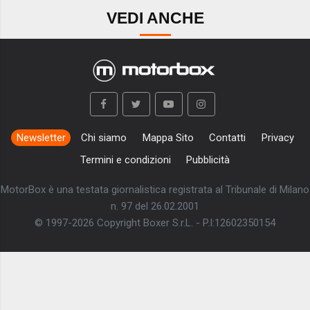
VEDI ANCHE
Newsletter
Chi siamo
Mappa Sito
Contatti
Privacy
Termini e condizioni
Pubblicità
MotorBox è una testata giornalistica registrata al Tribunale di Milano
n. 97 del 26.02.2001
© 1997-2026 Copyright Boxer S.r.L. - P.I:12602350154