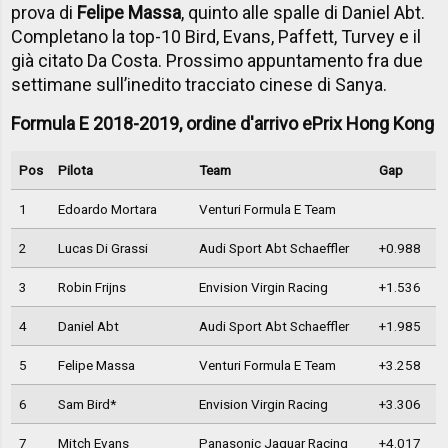
prova di
Felipe Massa
, quinto alle spalle di Daniel Abt.
Completano la top-10 Bird, Evans, Paffett, Turvey e il
già citato Da Costa. Prossimo appuntamento fra due
settimane sull’inedito tracciato cinese di Sanya.
Formula E 2018-2019, ordine d'arrivo ePrix Hong Kong
Pos
Pilota
Team
Gap
1
Edoardo Mortara
Venturi Formula E Team
2
Lucas Di Grassi
Audi Sport Abt Schaeffler
+0.988
3
Robin Frijns
Envision Virgin Racing
+1.536
4
Daniel Abt
Audi Sport Abt Schaeffler
+1.985
5
Felipe Massa
Venturi Formula E Team
+3.258
6
Sam Bird*
Envision Virgin Racing
+3.306
7
Mitch Evans
Panasonic Jaguar Racing
+4.017