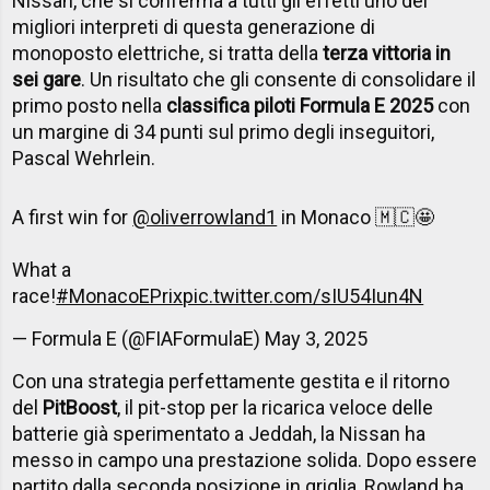
Nissan, che si conferma a tutti gli effetti uno dei
migliori interpreti di questa generazione di
monoposto elettriche, si tratta della
terza vittoria in
sei gare
. Un risultato che gli consente di consolidare il
primo posto nella
classifica piloti Formula E 2025
con
un margine di 34 punti sul primo degli inseguitori,
Pascal Wehrlein.
A first win for
@oliverrowland1
in Monaco 🇲🇨🤩
What a
race!
#MonacoEPrix
pic.twitter.com/sIU54Iun4N
— Formula E (@FIAFormulaE)
May 3, 2025
Con una strategia perfettamente gestita e il ritorno
del
Pit
Boost
, il pit-stop per la ricarica veloce delle
batterie già sperimentato a Jeddah, la Nissan ha
messo in campo una prestazione solida. Dopo essere
partito dalla seconda posizione in griglia, Rowland ha