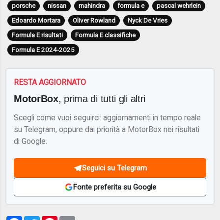
porsche
nissan
mahindra
formula e
pascal wehrlein
Edoardo Mortara
Oliver Rowland
Nyck De Vries
Formula E risultati
Formula E classifiche
Formula E 2024-2025
RESTA AGGIORNATO
MotorBox
, prima di tutti gli altri
Scegli come vuoi seguirci: aggiornamenti in tempo reale
su Telegram, oppure dai priorità a MotorBox nei risultati
di Google.
Seguici su Telegram
Fonte preferita su Google
Facebook
Twitter
Pinterest
Email