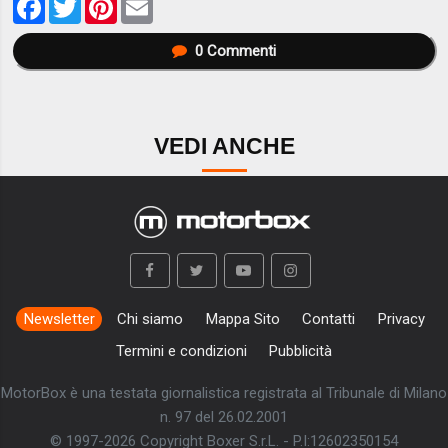
0
Commenti
VEDI ANCHE
Newsletter
Chi siamo
Mappa Sito
Contatti
Privacy
Termini e condizioni
Pubblicità
MotorBox è una testata giornalistica registrata al Tribunale di Milano
n. 97 del 26.02.2001
© 1997-2026 Copyright Boxer S.r.L. - P.I:12602350154