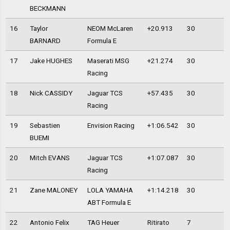
BECKMANN
16
Taylor
NEOM McLaren
+20.913
30
BARNARD
Formula E
17
Jake HUGHES
Maserati MSG
+21.274
30
Racing
18
Nick CASSIDY
Jaguar TCS
+57.435
30
Racing
19
Sebastien
Envision Racing
+1:06.542
30
BUEMI
20
Mitch EVANS
Jaguar TCS
+1:07.087
30
Racing
21
Zane MALONEY
LOLA YAMAHA
+1:14.218
30
ABT Formula E
22
Antonio Felix
TAG Heuer
Ritirato
7