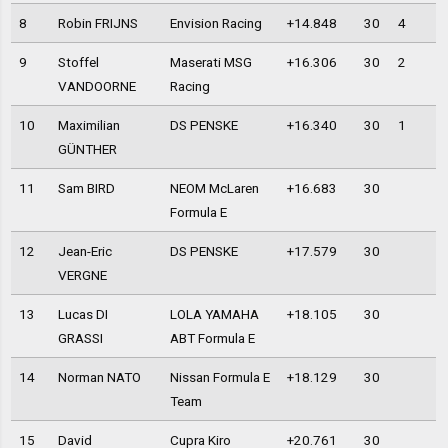
8
Robin FRIJNS
Envision Racing
+14.848
30
4
9
Stoffel
Maserati MSG
+16.306
30
2
VANDOORNE
Racing
10
Maximilian
DS PENSKE
+16.340
30
1
GÜNTHER
11
Sam BIRD
NEOM McLaren
+16.683
30
Formula E
12
Jean-Eric
DS PENSKE
+17.579
30
VERGNE
13
Lucas DI
LOLA YAMAHA
+18.105
30
GRASSI
ABT Formula E
14
Norman NATO
Nissan Formula E
+18.129
30
Team
15
David
Cupra Kiro
+20.761
30