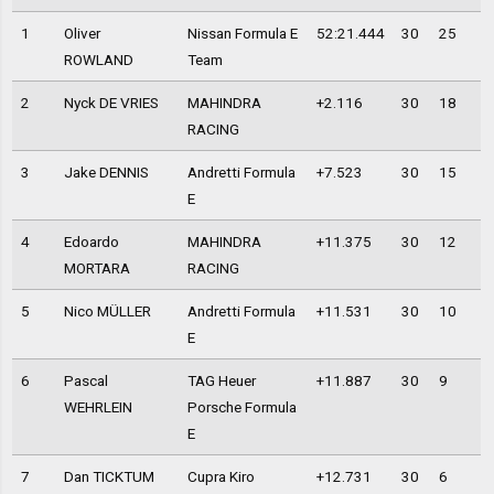
1
Oliver
Nissan Formula E
52:21.444
30
25
ROWLAND
Team
2
Nyck DE VRIES
MAHINDRA
+2.116
30
18
RACING
3
Jake DENNIS
Andretti Formula
+7.523
30
15
E
4
Edoardo
MAHINDRA
+11.375
30
12
MORTARA
RACING
5
Nico MÜLLER
Andretti Formula
+11.531
30
10
E
6
Pascal
TAG Heuer
+11.887
30
9
WEHRLEIN
Porsche Formula
E
7
Dan TICKTUM
Cupra Kiro
+12.731
30
6