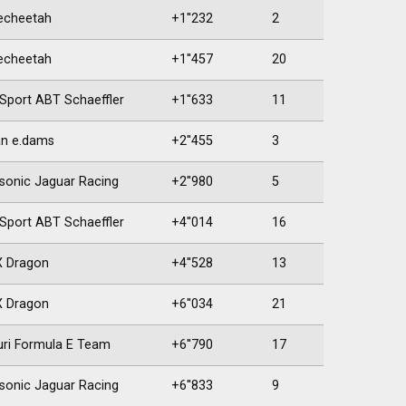
echeetah
+1''232
2
echeetah
+1''457
20
 Sport ABT Schaeffler
+1''633
11
an e.dams
+2''455
3
sonic Jaguar Racing
+2''980
5
 Sport ABT Schaeffler
+4''014
16
 Dragon
+4''528
13
 Dragon
+6''034
21
uri Formula E Team
+6''790
17
sonic Jaguar Racing
+6''833
9