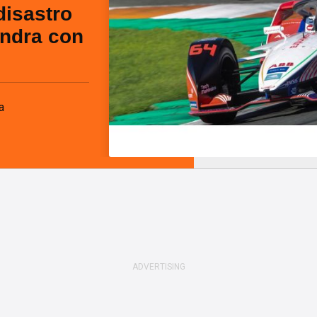
disastro
ndra con
a