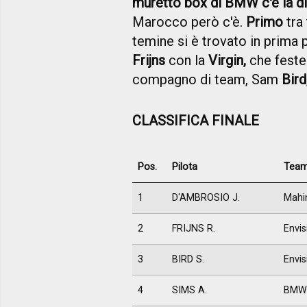
muretto box di BMW c'è la d
Marocco però c'è.
Primo
tra 
temine si è trovato in prima 
Frijns
con la
Virgin,
che feste
compagno di team, Sam
Bird
CLASSIFICA FINALE
Pos.
Pilota
Tea
1
D'AMBROSIO J.
Mahi
2
FRIJNS R.
Envis
3
BIRD S.
Envis
4
SIMS A.
BMW 