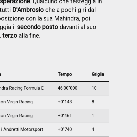
isperazione
. Qualcuno che festeggia in
tutti
D'Ambrosio
che a pochi giri dal
posizione con la sua Mahindra, poi
ggia il
secondo posto
davanti al suo
,
terzo
alla fine.
m
Tempo
Griglia
ndra Racing Formula E
46'00''000
10
ion Virgin Racing
+0''143
8
ion Virgin Racing
+0''461
1
i Andretti Motorsport
+0''740
4