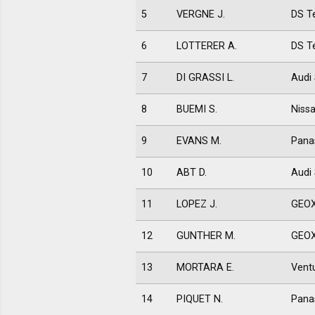
5
VERGNE J.
DS T
6
LOTTERER A.
DS T
7
DI GRASSI L.
Audi
8
BUEMI S.
Niss
9
EVANS M.
Pana
10
ABT D.
Audi
11
LOPEZ J.
GEOX
12
GUNTHER M.
GEOX
13
MORTARA E.
Vent
14
PIQUET N.
Pana