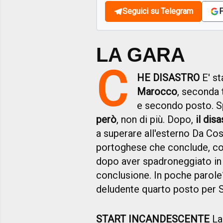
Seguici su Telegram
F
LA GARA
C
HE DISASTRO
E' s
Marocco
, seconda 
e secondo posto. S
però
, non di più. Dopo,
il dis
a superare all'esterno Da Cos
portoghese che conclude, cosi
dopo aver spadroneggiato in 
conclusione. In poche parole
deludente quarto posto per
START INCANDESCENTE
La 