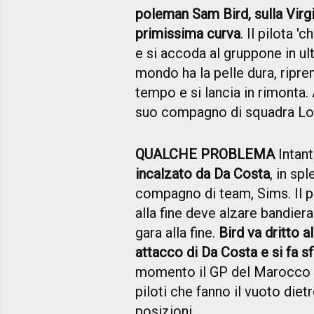
poleman Sam Bird, sulla Virgi
primissima curva
. Il pilota '
e si accoda al gruppone in u
mondo ha la pelle dura, ripren
tempo e si lancia in rimonta. 
suo compagno di squadra Lot
QUALCHE PROBLEMA
Intant
incalzato da Da Costa
, in sp
compagno di team, Sims. Il pi
alla fine deve alzare bandie
gara alla fine.
Bird va dritto a
attacco di Da Costa e si fa 
momento il GP del Marocco 
piloti che fanno il vuoto diet
posizioni.