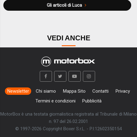
Gli articoli di Luca
VEDI ANCHE
Newsletter
Chi siamo
Mappa Sito
Contatti
Privacy
Termini e condizioni
Pubblicità
MotorBox è una testata giornalistica registrata al Tribunale di Milano
n. 97 del 26.02.2001
© 1997-2026 Copyright Boxer S.r.L. - P.I:12602350154