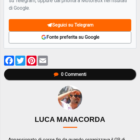
su Telegram, oppure dai priorità a MotorBox nei risultati
di Google.
Seguici su Telegram
Fonte preferita su Google
Facebook
Twitter
Pinterest
Email
0
Commenti
LUCA MANACORDA
Appassionato di corse fin da quando organizzava il GP di