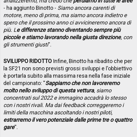
analizzeremo, ma credo che
perdiamo in tutte le aree
- ha aggiunto Binotto -
Siamo ancora carenti di
motore, meno di prima, ma siamo ancora indietro e
spero che il prossimo anno ci avvicineremo ancora di
più. L
e differenze stanno diventando sempre più
piccole e stiamo lavorando nella giusta direzione
, con
gli strumenti giusti
''.
SVILUPPO RIDOTTO
Infine, Binotto ha ribadito che per
la SF21 non sono previsti grossi sviluppi e l'obbiettivo
è portarla subito alla massima resa nella fase iniziale
del campionato: ''
Sappiamo che non lavoreremo
molto nello sviluppo di questa vettura
, siamo
concentrati sul 2022 e immagino accadrà lo stesso
con i nostri rivali. Ma dai feedback correggeremo i
limiti della macchina ascoltando i nostri piloti,
estrarremo il vero potenziale dalle prime tre o quattro
gare
''.