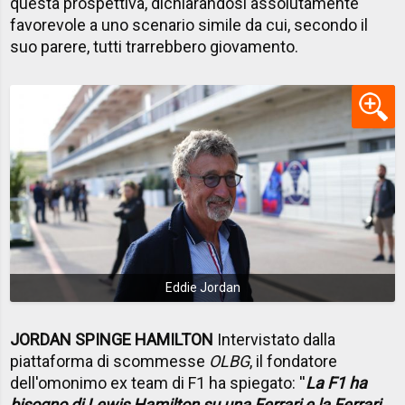
questa prospettiva, dichiarandosi assolutamente
favorevole a uno scenario simile da cui, secondo il
suo parere, tutti trarrebbero giovamento.
Eddie Jordan
JORDAN SPINGE HAMILTON
Intervistato dalla
piattaforma di scommesse
OLBG
, il fondatore
dell'omonimo ex team di F1 ha spiegato: ''
La F1 ha
bisogno di Lewis Hamilton su una Ferrari e la Ferrari