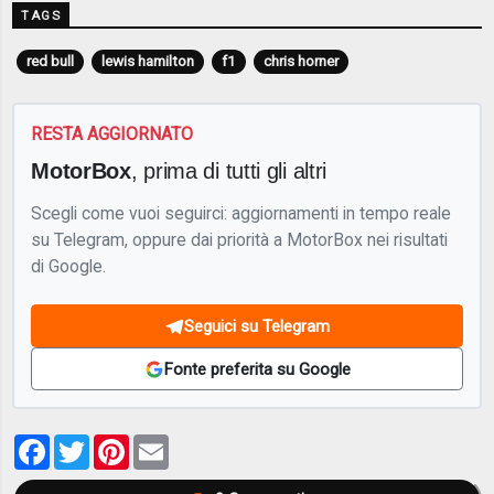
TAGS
red bull
lewis hamilton
f1
chris horner
RESTA AGGIORNATO
MotorBox
, prima di tutti gli altri
Scegli come vuoi seguirci: aggiornamenti in tempo reale
su Telegram, oppure dai priorità a MotorBox nei risultati
di Google.
Seguici su Telegram
Fonte preferita su Google
Facebook
Twitter
Pinterest
Email