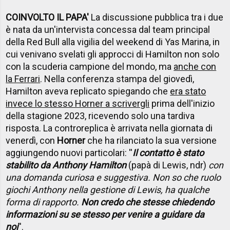
COINVOLTO IL PAPA'
La discussione pubblica tra i due
è nata da un'intervista concessa dal team principal
della Red Bull alla vigilia del weekend di Yas Marina, in
cui venivano svelati gli approcci di Hamilton non solo
con la scuderia campione del mondo, ma
anche con
la Ferrari
. Nella conferenza stampa del giovedì,
Hamilton aveva replicato spiegando che
era stato
invece lo stesso Horner a scrivergli
prima dell'inizio
della stagione 2023, ricevendo solo una tardiva
risposta. La controreplica è arrivata nella giornata di
venerdì, con
Horner
che ha rilanciato la sua versione
aggiungendo nuovi particolari: ''
Il contatto è stato
stabilito da Anthony Hamilton
(papà di Lewis, ndr)
con
una domanda curiosa e suggestiva. Non so che ruolo
giochi Anthony nella gestione di Lewis, ha qualche
forma di rapporto.
Non credo che stesse chiedendo
informazioni su se stesso per venire a guidare da
noi
''.