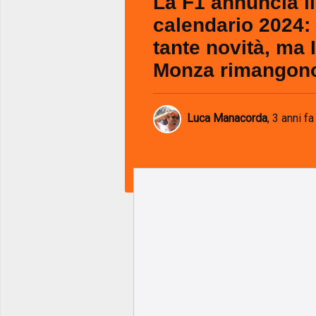
La F1 annuncia il
calendario 2024: 
tante novità, ma 
Monza rimangon
Luca Manacorda
,
3 anni fa