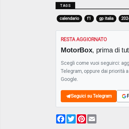
TAGS
calendario
f1
gp italia
202
RESTA AGGIORNATO
MotorBox
, prima di tutt
Scegli come vuoi seguirci: ag
Telegram, oppure dai priorità a
Google.
Seguici su Telegram
F
Facebook
Twitter
Pinterest
Email