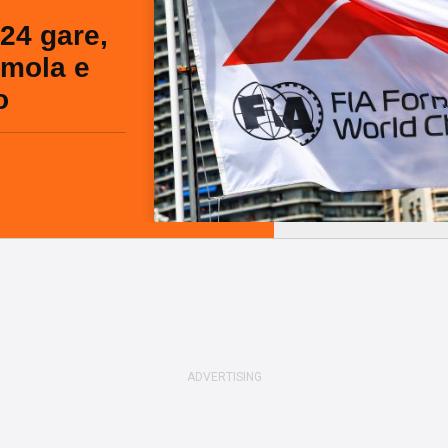
24 gare,
Imola e
o