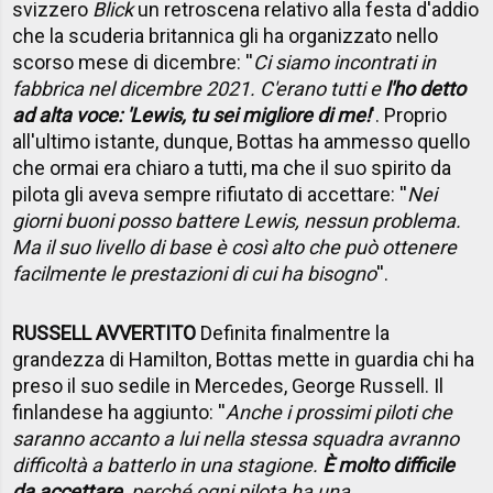
svizzero
Blick
un retroscena relativo alla festa d'addio
che la scuderia britannica gli ha organizzato nello
scorso mese di dicembre: ''
Ci siamo incontrati in
fabbrica nel dicembre 2021. C'erano tutti e
l'ho detto
ad alta voce: 'Lewis, tu sei migliore di me!
'. Proprio
all'ultimo istante, dunque, Bottas ha ammesso quello
che ormai era chiaro a tutti, ma che il suo spirito da
pilota gli aveva sempre rifiutato di accettare: ''
Nei
giorni buoni posso battere Lewis, nessun problema.
Ma il suo livello di base è così alto che può ottenere
facilmente le prestazioni di cui ha bisogno
''.
RUSSELL AVVERTITO
Definita finalmentre la
grandezza di Hamilton, Bottas mette in guardia chi ha
preso il suo sedile in Mercedes, George Russell. Il
finlandese ha aggiunto: ''
Anche i prossimi piloti che
saranno accanto a lui nella stessa squadra avranno
difficoltà a batterlo in una stagione.
È molto difficile
da accettare
, perché ogni pilota ha una