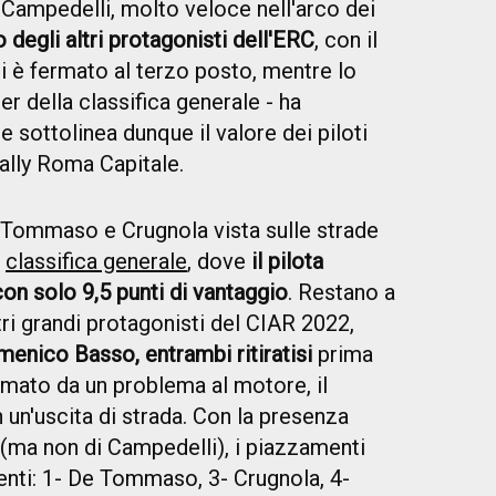
 Campedelli, molto veloce nell'arco dei
 degli altri protagonisti dell'ERC
, con il
 è fermato al terzo posto, mentre lo
r della classifica generale - ha
e sottolinea dunque il valore dei piloti
Rally Roma Capitale.
 Tommaso e Crugnola vista sulle strade
a
classifica generale
, dove
il pilota
n solo 9,5 punti di vantaggio
. Restano a
ri grandi protagonisti del CIAR 2022,
enico Basso, entrambi ritiratisi
prima
ermato da un problema al motore, il
n un'uscita di strada. Con la presenza
ieri (ma non di Campedelli), i piazzamenti
uenti: 1- De Tommaso, 3- Crugnola, 4-