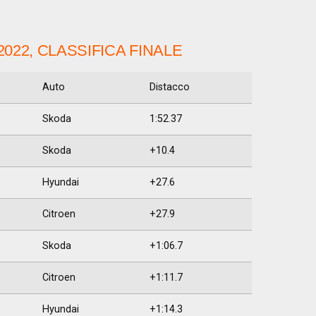
022, CLASSIFICA FINALE
Auto
Distacco
Skoda
1:52.37
Skoda
+10.4
Hyundai
+27.6
Citroen
+27.9
Skoda
+1:06.7
Citroen
+1:11.7
Hyundai
+1:14.3