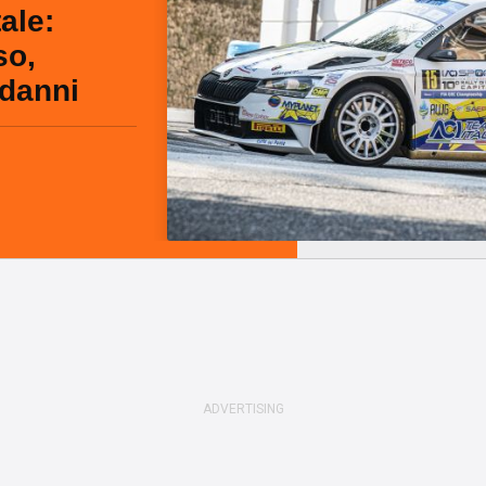
ale:
so,
 danni