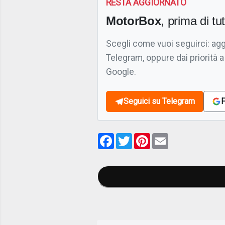
RESTA AGGIORNATO
MotorBox
, prima di tutt
Scegli come vuoi seguirci: ag
Telegram, oppure dai priorità a
Google.
Seguici su Telegram
F
Facebook
Twitter
Pinterest
Email