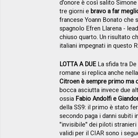
d'onore è così salito Simone
tre giorni e
bravo a far meglio
francese Yoann Bonato che si
spagnolo Efren Llarena - leade
chiuso quarto. Un risultato ch
italiani impegnati in questo 
LOTTA A DUE
La sfida tra De
romane si replica anche nell
Citroen è sempre primo ma co
bocca asciutta invece due alt
ossia
Fabio Andolfi e Giandom
della SS9: il primo è stato f
secondo paga i danni subiti i
''invisibile'' dei piloti stran
validi per il CIAR sono i seg