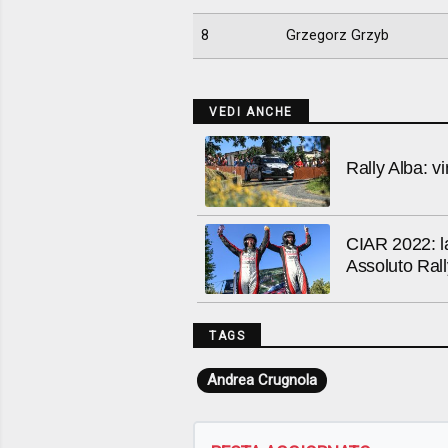
8
Grzegorz Grzyb
VEDI ANCHE
Rally Alba: 
CIAR 2022: la
Assoluto Rall
TAGS
Andrea Crugnola