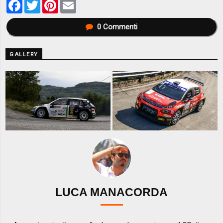
Facebook
Twitter
Pinterest
Email
0
Commenti
GALLERY
LUCA MANACORDA