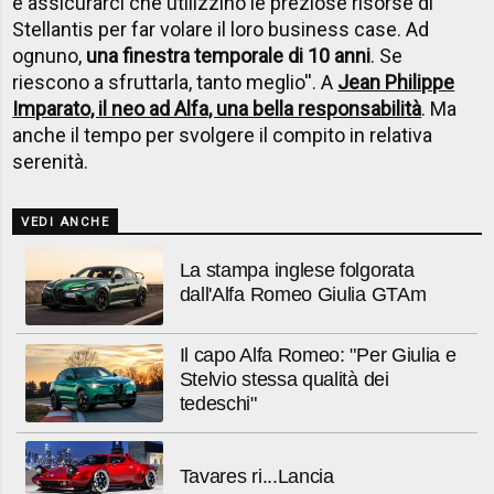
e assicurarci che utilizzino le preziose risorse di
Stellantis per far volare il loro business case. Ad
ognuno,
una finestra temporale di 10 anni
. Se
riescono a sfruttarla, tanto meglio''. A
Jean Philippe
Imparato, il neo ad Alfa, una bella responsabilità
. Ma
anche il tempo per svolgere il compito in relativa
serenità.
VEDI ANCHE
La stampa inglese folgorata
dall'Alfa Romeo Giulia GTAm
Il capo Alfa Romeo: "Per Giulia e
Stelvio stessa qualità dei
tedeschi"
Tavares ri...Lancia