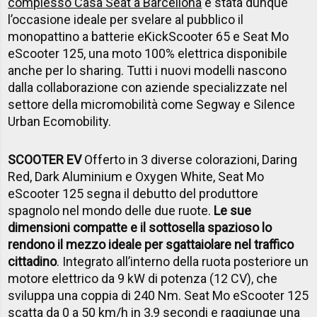
complesso Casa Seat a Barcellona
è stata dunque
l’occasione ideale per svelare al pubblico il
monopattino a batterie eKickScooter 65 e Seat Mo
eScooter 125, una moto 100% elettrica disponibile
anche per lo sharing. Tutti i nuovi modelli nascono
dalla collaborazione con aziende specializzate nel
settore della micromobilità come Segway e Silence
Urban Ecomobility.
SCOOTER EV
Offerto in 3 diverse colorazioni, Daring
Red, Dark Aluminium e Oxygen White, Seat Mo
eScooter 125 segna il debutto del produttore
spagnolo nel mondo delle due ruote.
Le sue
dimensioni compatte e il sottosella spazioso lo
rendono il mezzo ideale per sgattaiolare nel traffico
cittadino
. Integrato all’interno della ruota posteriore un
motore elettrico da 9 kW di potenza (12 CV), che
sviluppa una coppia di 240 Nm. Seat Mo eScooter 125
scatta da 0 a 50 km/h in 3,9 secondi e raggiunge una