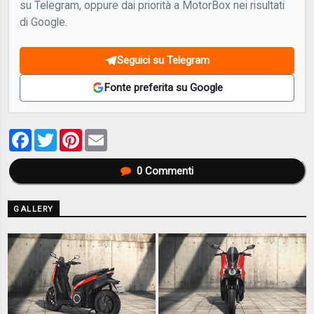
su Telegram, oppure dai priorità a MotorBox nei risultati
di Google.
Seguici su Telegram
Fonte preferita su Google
Facebook
Twitter
Pinterest
Email
0
Commenti
GALLERY