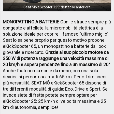
Seat Mo eScooter 125: dettaglio anteriore
MONOPATTINO A BATTERIE
Con le strade sempre più
congeste e affollate,
la micromobilità elettrica è la
soluzione ideale per coprire il famoso “ultimo miglio”
.
Seat lo sa bene proprio per questo motivo propone
eKickScooter 65, un monopattino a batterie dal look
giovanile e ricercato.
Grazie al suo piccolo motore da
350 W di potenza raggiunge una velocità massima di
20 km/h e supera pendenze fino a un massimo di 20°
.
Anche l’autonomia non è da meno, con una sola
ricarica si percorrono infatti 65 km. Per offrire ancor
più versatilità, SEAT MÓ eKickScooter 65 dispone di
tre differenti modalità di guida: Eco, Drive e Sport. Se
invece siete di fretta potete sempre optare per
eKickScooter 25: 25 km/h di velocità massima e 25
km di autonomia, semplice!