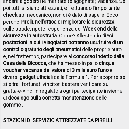
andare a godersi le meritate (e agognate) vacanze. Se
poi tutti si siano attrezzati, effettuando l’
importante
check up
meccanico, non ci è dato di sapere. Ecco
perché
Pirelli
,
nell’ottica di migliorare la sicurezza
sulle strade, ripete l’esperienza del
Week end della
sicurezza in autostrada
. Come? Allestendo
dieci
postazioni in cui i viaggiatori potranno usufruire di un
controllo gratuito degli pneumatici
delle proprie auto
e, nel frattempo, partecipare al
concorso indetto dalla
Casa della Bicocca
, che ha messo in palio
cinque
voucher vacanze del valore di 3 mila euro l’uno
e
diversi
gadget ufficiali
della Formula 1. Per scoprire se
si è tra i fortunati vincitori basterà verificare sul
gratta-e-vinci in regalato a ogni partecipante insieme
al
decalogo sulla corretta manutenzione delle
gomme
.
STAZIONI DI SERVIZIO ATTREZZATE DA PIRELLI