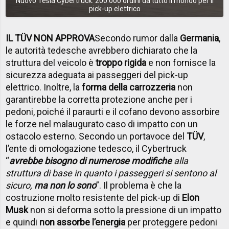
Nuovo Tesla Cybertruck: 200.000 ordini da tutto il mondo per il
pick-up elettrico
IL TÜV NON APPROVA
Secondo rumor dalla
Germania
,
le autorità tedesche avrebbero dichiarato che la
struttura del veicolo è
troppo rigida
e non fornisce la
sicurezza adeguata ai passeggeri del pick-up
elettrico. Inoltre, la
forma della carrozzeria
non
garantirebbe la corretta protezione anche per i
pedoni, poiché il paraurti e il cofano devono assorbire
le forze nel malaugurato caso di impatto con un
ostacolo esterno. Secondo un portavoce del
TÜV
,
l’ente di omologazione tedesco, il Cybertruck
“
avrebbe bisogno di numerose modifiche
alla
struttura di base in quanto i passeggeri si sentono al
sicuro,
ma non lo sono
”. Il problema è che la
costruzione molto resistente del pick-up di
Elon
Musk
non si deforma sotto la pressione di un impatto
e quindi
non assorbe l’energia
per proteggere pedoni