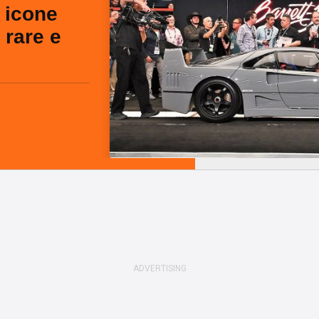
 icone
ù rare e