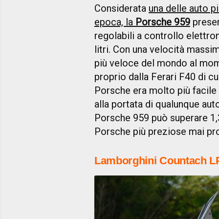
Considerata
una delle auto p
epoca, la
Porsche 959
prese
regolabili a controllo elettr
litri. Con una velocità massi
più veloce del mondo al mom
proprio dalla Ferari F40 di cui
Porsche era molto più facile
alla portata di qualunque aut
Porsche 959 può superare 1,3
Porsche più preziose mai pr
Lamborghini Countach L