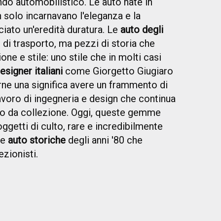
do automobilistico. Le auto nate in
solo incarnavano l'eleganza e la
iato un'eredità duratura. Le
auto degli
i trasporto, ma pezzi di storia che
ne e stile: uno stile che in molti casi
esigner italiani
come Giorgetto Giugiaro
ne una significa avere un frammento di
voro di ingegneria e design che continua
uto da collezione. Oggi, queste gemme
getti di culto, rare e incredibilmente
le
auto storiche
degli anni '80 che
zionisti.