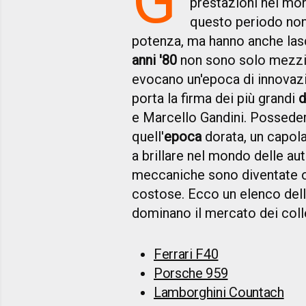
prestazioni nel mon
questo periodo non 
potenza, ma hanno anche lasc
anni '80
non sono solo mezzi d
evocano un'epoca di innovazio
porta la firma dei più grandi
d
e Marcello Gandini. Posseder
quell'
epoca
dorata, un capola
a brillare nel mondo delle a
meccaniche sono diventate og
costose. Ecco un elenco del
dominano il mercato dei colle
Ferrari F40
Porsche 959
Lamborghini Countach