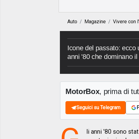
Auto
Magazine
Vivere con l
Icone del passato: ecco u
anni '80 che dominano il 
MotorBox
, prima di tutt
Seguici su Telegram
F
G
li anni '80 sono sta